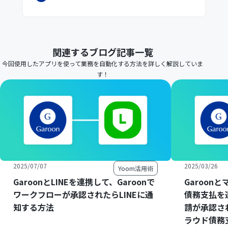
関連するブログ記事一覧
今回使用したアプリを使って業務を自動化する方法を詳しく解説していま
す！
2025/07/07
2025/03/26
Yoom活用術
GaroonとLINEを連携して、Garoonで
Garoon
ワークフローが承認されたらLINEに通
債務支払を連
知する方法
請が承認さ
ラウド債務