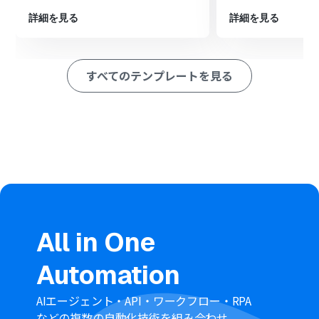
■このワークフローのカスタムポイント
詳細を見る
詳細を見る
Garoonのトリガー設定では、対象としたい申請フォーム
を任意で選択できます。
メール送信オペレーションでは、送信先のメールアドレ
スや件名、本文の内容を自由にカスタマイズできます。
すべてのテンプレートを見る
Garoonの申請内容を本文に含めることも可能です。
■
注意事項
GaroonとYoomを連携してください。
All in One
Automation
AIエージェント・API・ワークフロー・RPA
などの複数の自動化技術を組み合わせ、