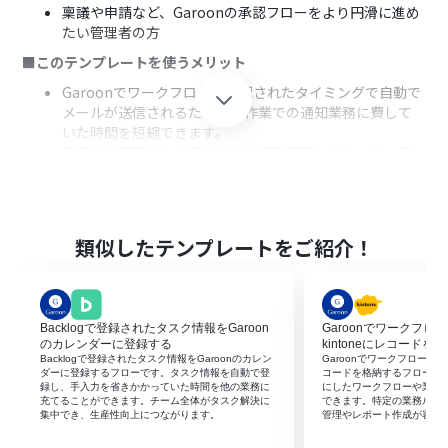
稟議や申請など、Garoonの承認フローをより円滑に進め
たい管理者の方
■このテンプレートを使うメリット
Garoonでワークフローが承認されたタイミングで自動で
メールが送信されるため、手作業での通知業務に費して
いた時間を短縮できます。
申請者や関係者への連絡漏れや宛先間違いといった、手
作業に起因するヒューマンエラーのリスクを軽減し、確
実な情報伝達を実現します。
■フローボットの流れ
類似したテンプレートをご紹介！
はじめに、GaroonをYoomと連携します。
次に、トリガーでGaroonを選択し「ワークフローが承認
されたら」というトリガーアクションを設定します。
最後に、オペレーションでYoomの「メールを送る」アク
Backlogで登録されたタスク情報をGaroon
Garoonでワークフロ
ションを設定し、通知したい宛先や件名、本文などを入
のカレンダーに登録する
kintoneにレコードを
力します。
Backlogで登録されたタスク情報をGaroonのカレン
Garoonでワークフローが承
ダーに登録するフローです。タスク情報を自動で登
コードを格納するフローで
※「トリガー」：フロー起動のきっかけとなるアクション、「オ
録し、手入力を省きかかっていた時間を他の業務に
にしたワークフローや業務
ペレーション」：トリガー起動後、フロー内で処理を行うアク
充てることができます。チーム全体がタスク解決に
できます。特定の業務ルー
集中でき、生産性向上につながります。‍
管理やレポート作成が容易
ション