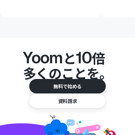
Yoom
10
と
倍
多くのことを。
無料で始める
資料請求