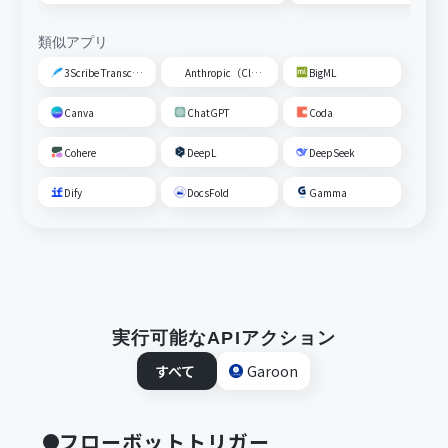
類似アプリ
3Scribe Transcription
Anthropic（Claude）
BigML
Canva
ChatGPT
Coda
Cohere
DeepL
DeepSeek
Dify
DocsFold
Gamma
実行可能なAPIアクション
すべて
Garoon
フローボットトリガー