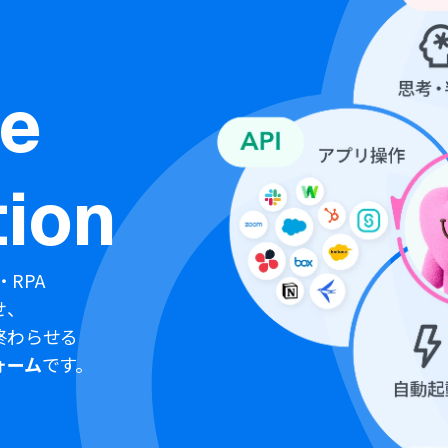
ne
ion
・RPA
せ、
終わらせる
ォーム
です。