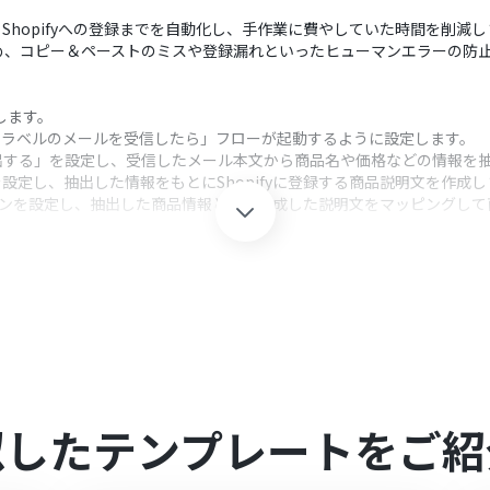
らShopifyへの登録までを自動化し、手作業に費やしていた時間を削減し
め、コピー＆ペーストのミスや登録漏れといったヒューマンエラーの防
携します。
定のラベルのメールを受信したら」フローが起動するように設定します。
出する」を設定し、受信したメール本文から商品名や価格などの情報を
設定し、抽出した情報をもとにShopifyに登録する商品説明文を作成し
ションを設定し、抽出した商品情報とAIが生成した説明文をマッピングし
クション、「オペレーション」：トリガー起動後、フロー内で処理を行
は、商品説明文のトーンや含めるべき要素などを指示するプロンプトを
を抽出する」アクションでは、商品名や価格などの抽出したい情報の項
連携してください。
似したテンプレートをご紹
ランでのみご利用いただけるアプリとなっております。フリープラン・ミニ
ますので、ご注意ください。
プランは、2週間の無料トライアルを行うことが可能です。無料トライア