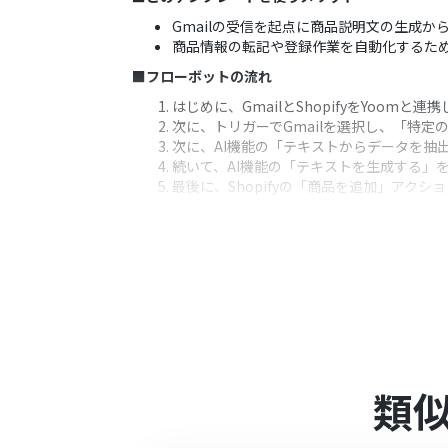
Gmailの受信を起点に商品説明文の生成か
商品情報の転記や登録作業を自動化するた
■フローボットの流れ
はじめに、GmailとShopifyをYoomと連
次に、トリガーでGmailを選択し、「特
次に、AI機能の「テキストからデータを抽
続いて、AI機能の「テキストを生成する」を
最後に、Shopifyの「商品を追加」アク
※「トリガー」：フロー起動のきっかけとなるア
■このワークフローのカスタムポイント
AIの「テキストを生成する」アクションで
す。
AIがメール本文から「テキストからデータ
■注意事項
Gmail、Shopify のそれぞれとYoomを
類
Shopifyはチームプラン・サクセスプ
ーションやデータコネクトはエラーとなり
チームプランやサクセスプランなどの有料