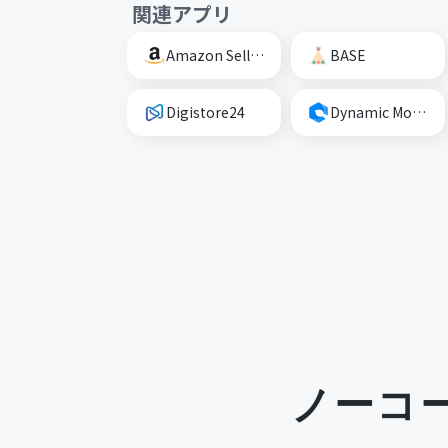
関連アプリ
Amazon Seller Central
BASE
Digistore24
Dynamic Mockups
ノーコ