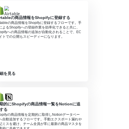
irtableの商品情報をShopifyに登録する
irtableの商品情報をShopifyに登録するフローです。手
によるShopifyへの登録作業を効率化できると共に、
hopifyへの商品情報の追加が自動化されることで、EC
イトでの公開もスピーディーになります。
細を見る
期的にShopifyの商品情報一覧をNotionに追
する
hopifyの商品情報を定期的に取得しNotionデータベー
へ自動追加するフローです。手動エクスポート漏れや
記ミスを避け、チーム全員が常に最新の商品マスタを
率的に共有できます。