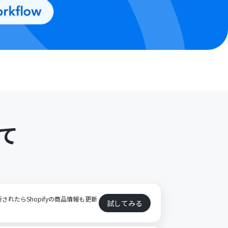
て
ト
新されたらShopifyの商品情報も更新
試してみる