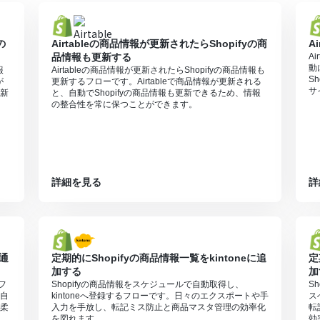
の
Airtableの商品情報が更新されたらShopifyの商
A
品情報も更新する
A
動
報
Airtableの商品情報が更新されたらShopifyの商品情報も
S
が
更新するフローです。Airtableで商品情報が更新される
サ
新
と、自動でShopifyの商品情報も更新できるため、情報
の整合性を常に保つことができます。
詳細を見る
詳
に通
定期的にShopifyの商品情報一覧をkintoneに追
定
加する
加
フ
Shopifyの商品情報をスケジュールで自動取得し、
S
自
kintoneへ登録するフローです。日々のエクスポートや手
ス
柔
入力を手放し、転記ミス防止と商品マスタ管理の効率化
転
を図れます。
効