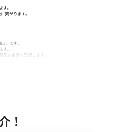
ます。
止に繋がります。
抽出します。
ます。
て商品を自動で登録します。
うアクション
、ブランドイメージに合わせて任意で設定できま
目や条件を任意で設定できます。
介！
プランの場合は設定しているフローボットのオペレ
ル中には制限対象のアプリを使用することができ