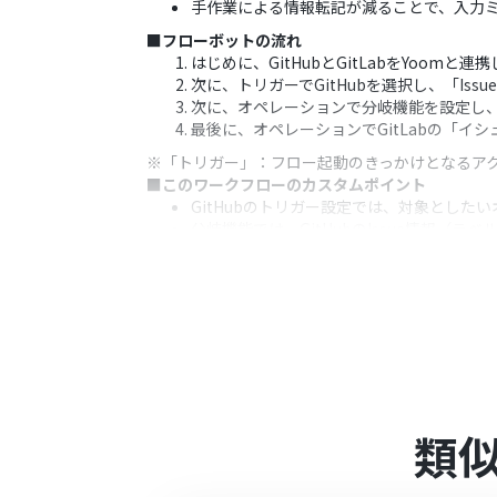
手作業による情報転記が減ることで、入力
■フローボットの流れ
はじめに、GitHubとGitLabをYoomと連
次に、トリガーでGitHubを選択し、「Is
次に、オペレーションで分岐機能を設定し
最後に、オペレーションでGitLabの「イ
※「トリガー」：フロー起動のきっかけとなるア
■このワークフローのカスタムポイント
GitHubのトリガー設定では、対象とし
分岐機能では、GitHubのIssue情報
GitLabにイシューを作成する際、タイト
■注意事項
GitHub、GitLabのそれぞれとYoomを
トリガーは5分、10分、15分、30分、6
プランによって最短の起動間隔が異なりま
分岐はパーソナルプラン以上のプランでご
ョンはエラーとなりますので、ご注意くだ
パーソナルプランなどの有料プランは、2
類
ることができます。詳しくは、
料金プラン