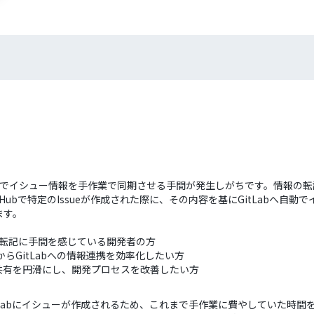
ジトリ間でイシュー情報を手作業で同期させる手間が発生しがちです。情報
Hubで特定のIssueが作成された際に、その内容を基にGitLabへ自
ます。
の手動転記に手間を感じている開発者の方
からGitLabへの情報連携を効率化したい方
共有を円滑にし、開発プロセスを改善したい方
でGitLabにイシューが作成されるため、これまで手作業に費やしていた時