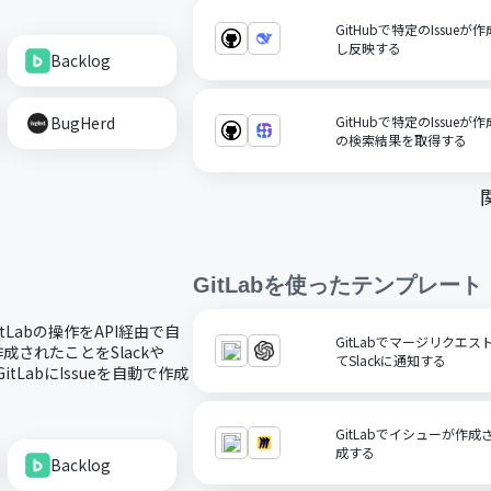
GitHubで特定のIssue
し反映する
Backlog
BugHerd
GitHubで特定のIssueが
の検索結果を取得する
GitLab
を使ったテンプレート
itLabの操作をAPI経由で自
GitLabでマージリクエ
作成されたことをSlackや
てSlackに通知する
LabにIssueを自動で作成
GitLabでイシューが作
成する
Backlog