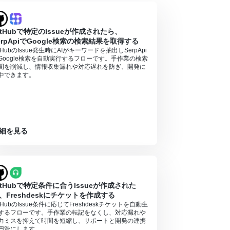
itHubで特定のIssueが作成されたら、
erpApiでGoogle検索の検索結果を取得する
itHubのIssue発生時にAIがキーワードを抽出しSerpApi
Google検索を自動実行するフローです。手作業の検索
間を削減し、情報収集漏れや対応遅れを防ぎ、開発に
中できます。
細を見る
itHubで特定条件に合うIssueが作成された
、Freshdeskにチケットを作成する
itHubのIssue条件に応じてFreshdeskチケットを自動生
するフローです。手作業の転記をなくし、対応漏れや
力ミスを抑えて時間を短縮し、サポートと開発の連携
円滑にします。