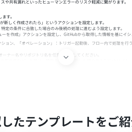
ミスや共有漏れといったヒューマンエラーのリスク軽減に繋がります。
携します。
sueが新しく作成されたら」というアクションを設定します。
、特定の条件に合致した場合のみ後続の処理に進むよう設定します。
シューを作成」アクションを設定し、GitHubから取得した情報を基にイ
クション、「オペレーション」：トリガー起動後、フロー内で処理を行
たいオーナー名やリポジトリ名を任意で指定してください。
（ラベルや担当者など）を基に、特定の条件に合致した場合のみGitLabに
ルや説明文にGitHubから取得した情報を動的に埋め込んだり、プロジェ
連携してください。
0分の間隔で起動間隔を選択できます。
すので、ご注意ください。
利用いただける機能（オペレーション）となっております。フリープラ
さい。
週間の無料トライアルを行うことが可能です。無料トライアル中には制限
似したテンプレートをご紹
のページをご参照ください。