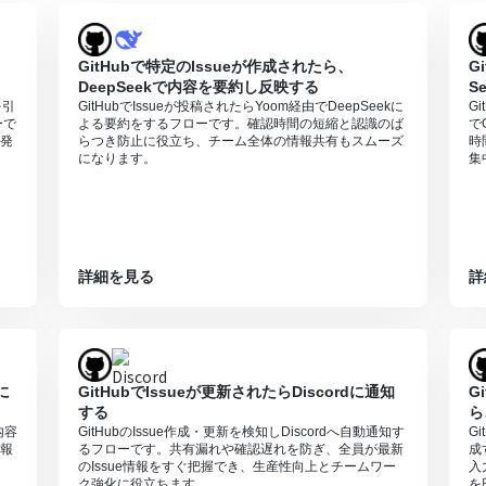
GitHubで特定のIssueが作成されたら、
G
DeepSeekで内容を要約し反映する
S
を引
GitHubでIssueが投稿されたらYoom経由でDeepSeekに
G
ーで
よる要約をするフローです。確認時間の短縮と認識のば
で
発
らつき防止に役立ち、チーム全体の情報共有もスムーズ
時
になります。
集
詳細を見る
詳
に
GitHubでIssueが更新されたらDiscordに通知
G
する
ら
内容
GitHubのIssue作成・更新を検知しDiscordへ自動通知す
G
報
るフローです。共有漏れや確認遅れを防ぎ、全員が最新
成
のIssue情報をすぐ把握でき、生産性向上とチームワー
入
ク強化に役立ちます。
を