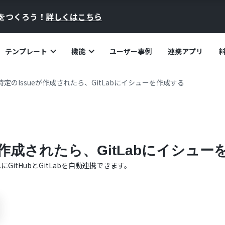
員をつくろう！
詳しくはこちら
テンプレート
機能
ユーザー事例
連携アプリ
で特定のIssueが作成されたら、GitLabにイシューを作成する
ueが作成されたら、GitLabにイシュ
単に
GitHub
と
GitLab
を自動連携できます。