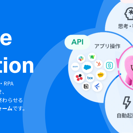
ne
ion
・RPA
せ、
終わらせる
ォーム
です。