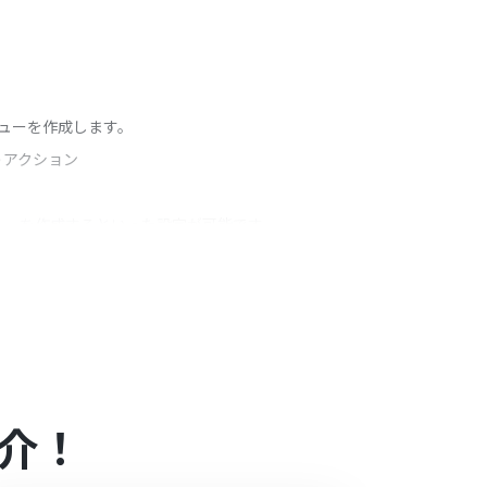
シューを作成します。
うアクション
イシューを作成するといった設定が可能です。
クトを任意に指定したりできます。
ンの場合は設定しているフローボットのオペレーシ
対象のアプリや機能（オペレーション）を使用す
介！