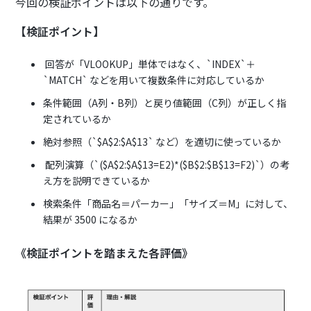
今回の検証ポイントは以下の通りです。
【検証ポイント】
回答が「VLOOKUP」単体ではなく、`INDEX`＋
`MATCH` などを用いて複数条件に対応しているか
条件範囲（A列・B列）と戻り値範囲（C列）が正しく指
定されているか
絶対参照（`$A$2:$A$13` など）を適切に使っているか
配列演算（`($A$2:$A$13=E2)*($B$2:$B$13=F2)`）の考
え方を説明できているか
検索条件「商品名＝パーカー」「サイズ＝M」に対して、
結果が 3500 になるか
《検証ポイントを踏まえた各評価》