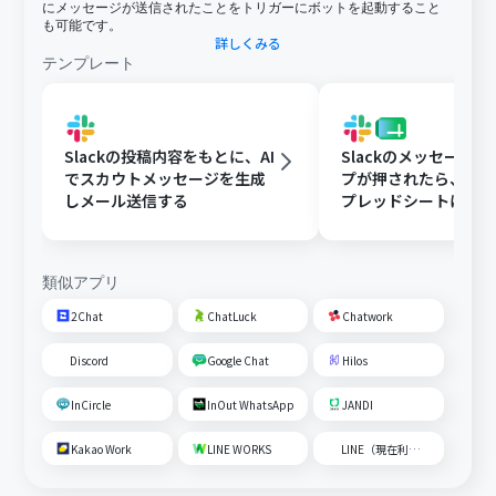
にメッセージが送信されたことをトリガーにボットを起動すること
も可能です。
詳しくみる
テンプレート
Slackの投稿内容をもとに、AI
Slackのメッセージ
でスカウトメッセージを生成
プが押されたら、Goog
しメール送信する
プレッドシートにメ
内容を追加する
類似アプリ
2Chat
ChatLuck
Chatwork
Discord
Google Chat
Hilos
InCircle
InOut WhatsApp
JANDI
Kakao Work
LINE WORKS
LINE（現在利用不可）