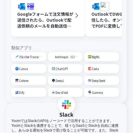
Googleフォームで注文情報が
OutlookでDWGフ
送信されたら、Outlookで配
信したら、オンライ
送依頼のメールを自動送信す
でPDFに変換してDisc
る
共有する
類似アプリ
3Scribe Transcription
Anthropic（Claude）
BigML
Canva
ChatGPT
Coda
Cohere
DeepL
DeepSeek
Dify
DocsFold
Gamma
Slack
YoomではSlackのAPIをノーコードで活用することができます。
YoomとSlackを連携することで、様々なSaaSとSlackを自由に連携
し、あらゆる通知をSlackで受け取ることが可能です。また、Slack