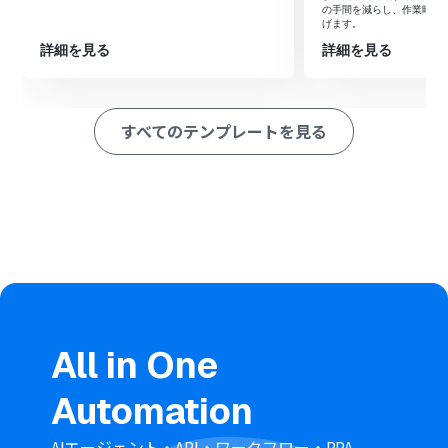
の手間を減らし、作業時間
げます。
※「トリガー」：フロー起動のきっかけとなるアクション、「オ
ペレーション」：トリガー起動後、フロー内で処理を行うアク
詳細を見る
詳細を見る
ション
■このワークフローのカスタムポイント
Outlookのトリガー設定では、どのフォルダを監視する
すべてのテンプレートを見る
か、また件名にどのようなキーワードが含まれるメール
を対象にするかを任意で設定できます。
Anthropic（Claude）での要約設定では、使用するモデ
ルや要約の文字数、そして「箇条書きで」といった要約
の指示（プロンプト）を自由にカスタマイズできます。
Slackへの通知設定では、メッセージを送るチャンネルを
自由に選択できるだけでなく、要約結果と合わせて件名
や送信者などの情報も本文に含めることが可能です。
■注意事項
Outlook、Anthropic（Claude）、Slackのそれぞれと
Yoomを連携してください。
All in One
トリガーは5分、10分、15分、30分、60分の間隔で起動
間隔を選択できます。
Automation
プランによって最短の起動間隔が異なりますので、ご注意
ください。
Microsoft365（旧Office365）には、家庭向けプランと一
AIエージェント・API・ワークフロー・RPA