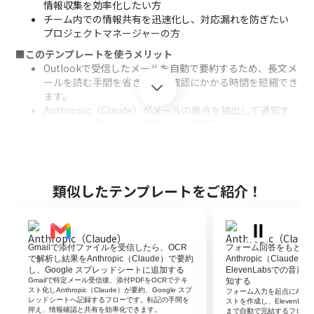
情報収集を効率化したい方
チーム内での情報共有を迅速化し、対応漏れを防ぎたい
プロジェクトマネージャーの方
■このテンプレートを使うメリット
Outlookで受信したメールを自動で要約するため、長文メ
ールを読む手間を省き、情報確認にかかる時間を短縮でき
ます。
Anthropic（Claude）がメールの要点を抽出して通知す
るため、重要な内容の見落としや確認漏れといったヒュ
ーマンエラーの防止に繋がります。
■フローボットの流れ
はじめに、Outlook、Anthropic（Claude）、Slackを
Yoomと連携します。
類似したテンプレートをご紹介！
次に、トリガーでOutlookを選択し、「特定の件名のメー
ルを受信したら」というアクションを設定し、対象のメー
ルを定めます。
次に、オペレーションでAnthropic（Claude）の「テキ
Gmailで添付ファイルを受信したら、OCR
フォーム回答をもとに
ストを生成」アクションを設定し、受信したメール本文を
で解析し結果をAnthropic（Claude）で要約
Anthropic（Clau
要約するように指示します。
し、Google スプレッドシートに追加する
ElevenLabsでの
Gmailで特定メール受信後、添付PDFをOCRでテキ
知する
最後に、オペレーションでSlackの「チャンネルにメッセ
スト化しAnthropic（Claude）が要約、Google スプ
フォーム入力を起点にAnthro
ージを送る」アクションを設定し、生成された要約を指定
レッドシートへ記録するフローです。転記の手間を
ストを作成し、ElevenL
抑え、情報確認と共有を効率化できます。
のチャンネルに通知します。
まで自動で完結するフロー