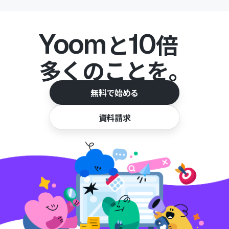
Yoom
10
と
倍
多くのことを。
無料で始める
資料請求