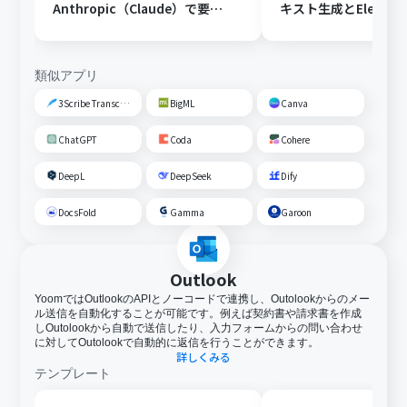
Anthropic（Claude）で要約
キスト生成とElevenL
し、Google スプレッドシー
音声ファイル変換を
トに追加する
する
類似アプリ
3Scribe Transcription
BigML
Canva
ChatGPT
Coda
Cohere
DeepL
DeepSeek
Dify
DocsFold
Gamma
Garoon
Outlook
YoomではOutlookのAPIとノーコードで連携し、Outolookからのメー
ル送信を自動化することが可能です。例えば契約書や請求書を作成
しOutolookから自動で送信したり、入力フォームからの問い合わせ
に対してOutolookで自動的に返信を行うことができます。
詳しくみる
テンプレート