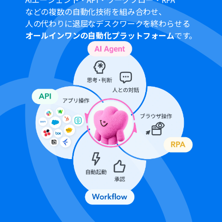
般法人向けプラン（Microsoft365 Business）があり、一
などの複数の自動化技術を組み合わせ、
般法人向けプランに加入していない場合には認証に失敗
人の代わりに退屈なデスクワークを終わらせる
する可能性があります。
オールインワンの自動化プラットフォーム
です。