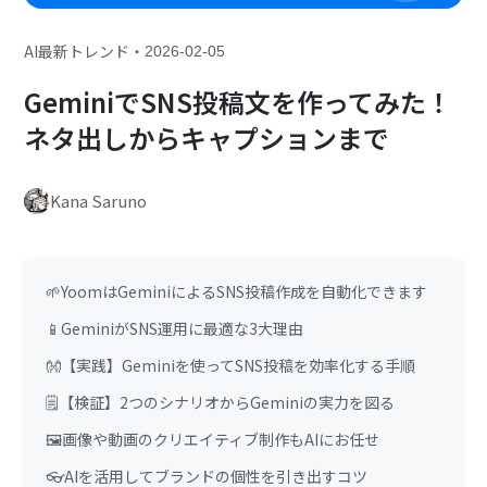
・
AI最新トレンド
2026-02-05
GeminiでSNS投稿文を作ってみた！
ネタ出しからキャプションまで
Kana Saruno
🌱YoomはGeminiによるSNS投稿作成を自動化できます
📱GeminiがSNS運用に最適な3大理由
👐【実践】Geminiを使ってSNS投稿を効率化する手順
🗒️【検証】2つのシナリオからGeminiの実力を図る
🖼️画像や動画のクリエイティブ制作もAIにお任せ
👓AIを活用してブランドの個性を引き出すコツ