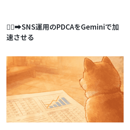
🏃‍♂️‍➡️SNS運用のPDCAをGeminiで加
速させる