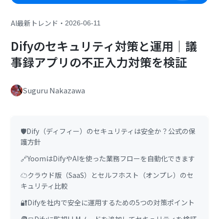
・
AI最新トレンド
2026-06-11
Difyのセキュリティ対策と運用｜議
事録アプリの不正入力対策を検証
Suguru Nakazawa
🛡️Dify（ディフィー）のセキュリティは安全か？公式の保
護方針
🔗YoomはDifyやAIを使った業務フローを自動化できます
☁️クラウド版（SaaS）とセルフホスト（オンプレ）のセ
キュリティ比較
🔐Difyを社内で安全に運用するための5つの対策ポイント
🧑‍💻Difyに監視LLMノードを追加してセキュリティを検証