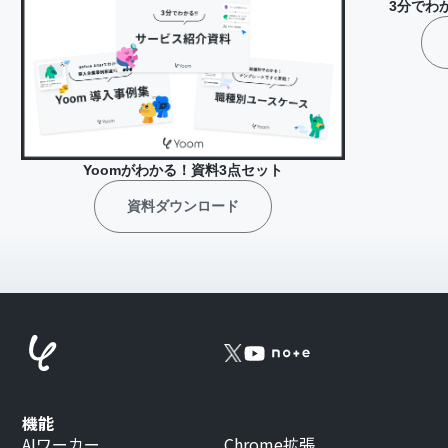
3分でわ
Yoomがわかる！資料3点セット
資料ダウンロード
機能
AIワーカー
Chrome拡張