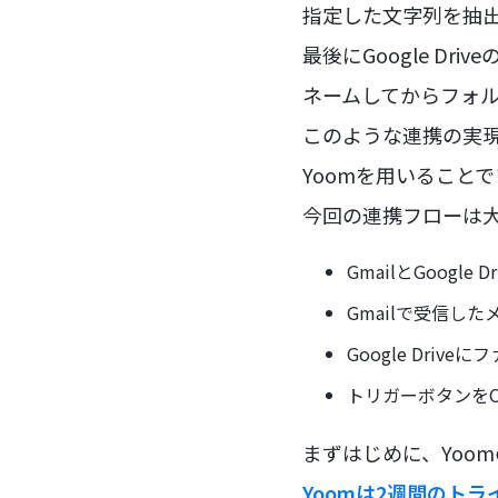
指定した文字列を抽
最後にGoogle D
ネームしてからフォ
このような連携の実
Yoomを用いること
今回の連携フローは
GmailとGoogle
Gmailで受信し
Google Dri
トリガーボタンをON
まずはじめに、Yoo
Yoomは2週間のトラ