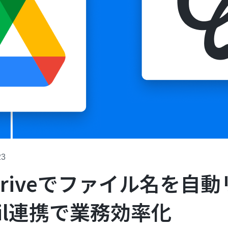
23
e Driveでファイル名を自
il連携で業務効率化