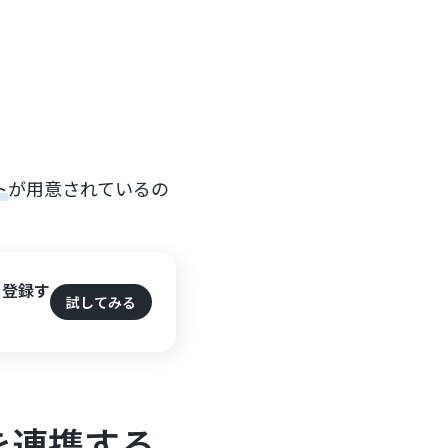
ト
が用意されているの
！
を登録す
試してみる
を連携する