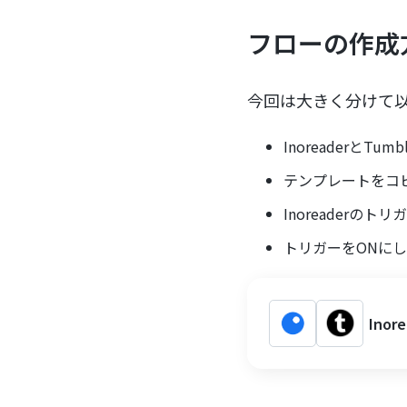
フローの作成
今回は大きく分けて
InoreaderとTu
テンプレートをコ
Inoreaderのト
トリガーをONに
Ino