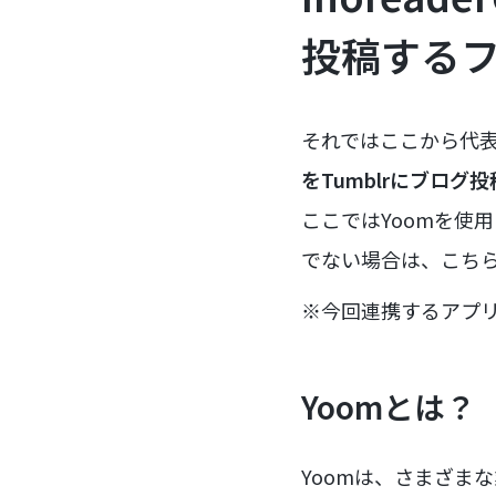
投稿する
それではここから代
をTumblrにブロ
ここではYoomを使
でない場合は、こち
※今回連携するアプ
Yoomとは？
Yoomは、さまざま