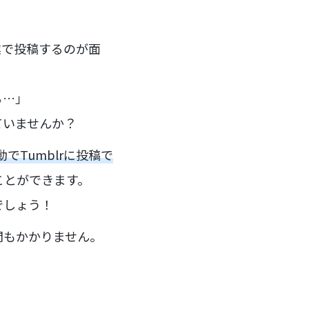
作業で投稿するのが面
る…」
ていませんか？
でTumblrに投稿で
ことができます。
でしょう！
間もかかりません。