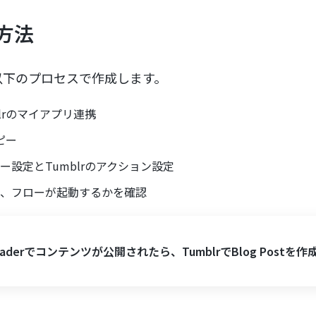
方法
以下のプロセスで作成します。
mblrのマイアプリ連携
ピー
リガー設定とTumblrのアクション設定
し、フローが起動するかを確認
readerでコンテンツが公開されたら、TumblrでBlog Postを