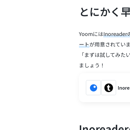
とにかく
Yoomには
Inore
ート
が用意されてい
「まずは試してみた
ましょう！
Ino
Inorea