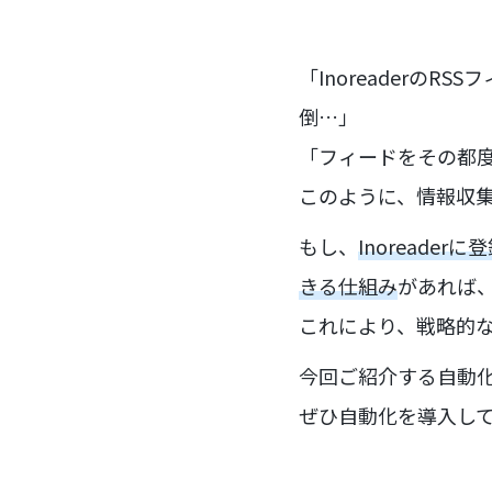
「Inoreaderの
倒…」
「フィードをその都
このように、情報収
もし、
Inoreade
きる仕組み
があれば
これにより、戦略的
今回ご紹介する自動
ぜひ自動化を導入し