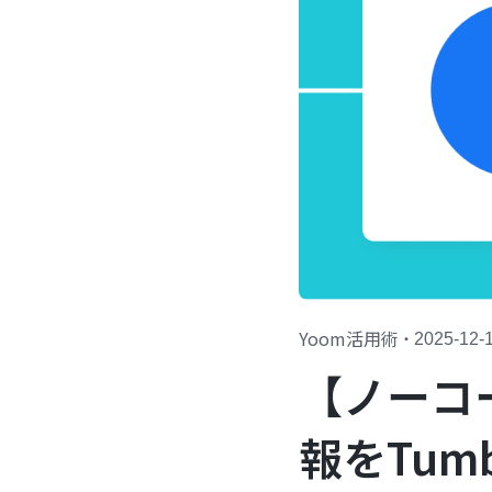
Yoom活用術
・
2025-12-
【ノーコ
報をTum