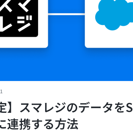
11
】スマレジのデータをSale
に連携する方法