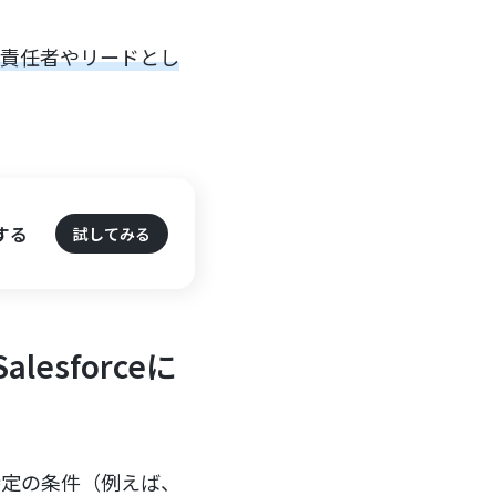
引先責任者やリードとし
する
試してみる
sforceに
、特定の条件（例えば、