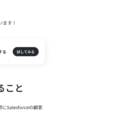
います！
する
試してみる
きること
alesforceの顧客