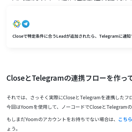
Closeで特定条件に合うLeadが追加されたら、Telegramに通
CloseとTelegramの連携フローを作
それでは、さっそく実際にCloseとTelegramを連携し
今回はYoomを使用して、ノーコードでCloseとTelegr
もしまだYoomのアカウントをお持ちでない場合は、
こち
ょう。