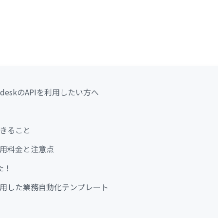
hdeskのAPIを利用したい方へ
Iでできること
Iの利用料金と注意点
た！
APIを活用した業務自動化テンプレート