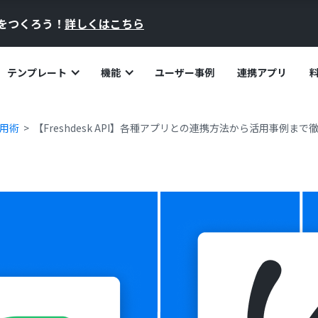
員をつくろう！
詳しくはこちら
テンプレート
機能
ユーザー事例
連携アプリ
活用術
【Freshdesk API】各種アプリとの連携方法から活用事例まで