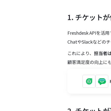
1. チケッ
Freshdesk AP
ChatやSlackな
これにより、
担当者
顧客満足度の向上に
2. チケッ