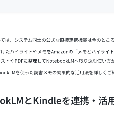
については、システム同士の公式な直接連携機能は今のとこ
eで付けたハイライトやメモをAmazonの「メモとハイラ
トやPDFに整理してNotebookLMへ取り込む使い方
ebookLMを使った読書メモの効果的な活用法を詳しくご
ebookLMとKindleを連携・