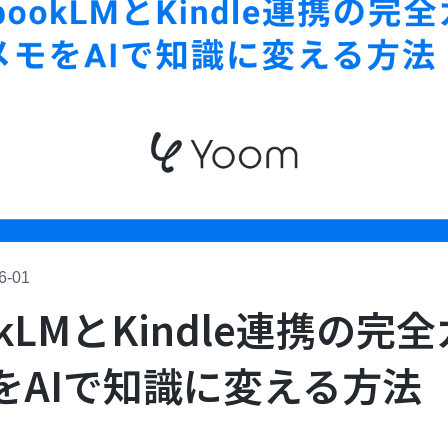
6-01
ookLMとKindle連携の完
をAIで知識に変える方法