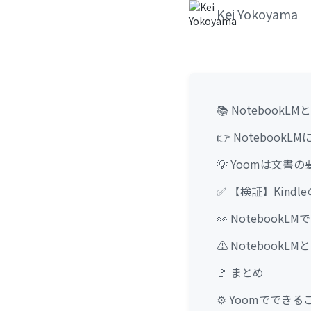
Kei Yokoyama
📚 Notebook
👉 Notebook
💡 Yoomは文
✅ 【検証】Kindl
👀 Notebook
⚠️ Notebook
🚩 まとめ
⚙️ Yoomでできる