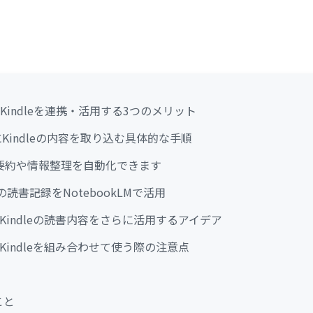
LMとKindleを連携・活用する3つのメリット
LMにKindleの内容を取り込む具体的な手順
書の要約や情報整理を自動化できます
eの読書記録をNotebookLMで活用
LMでKindleの読書内容をさらに活用するアイデア
LMとKindleを組み合わせて使う際の注意点
こと