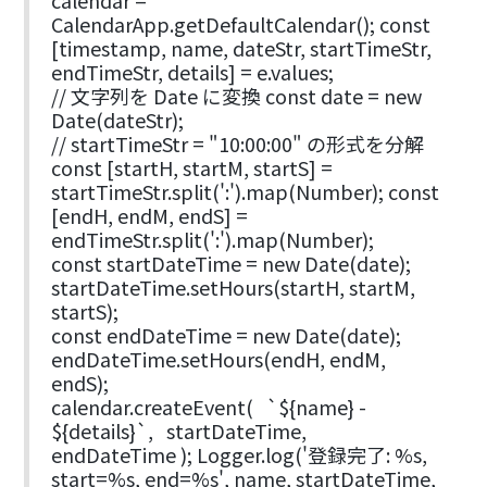
CalendarApp.getDefaultCalendar(); const
[timestamp, name, dateStr, startTimeStr,
endTimeStr, details] = e.values;
// 文字列を Date に変換 const date = new
Date(dateStr);
// startTimeStr = "10:00:00" の形式を分解
const [startH, startM, startS] =
startTimeStr.split(':').map(Number); const
[endH, endM, endS] =
endTimeStr.split(':').map(Number);
const startDateTime = new Date(date);
startDateTime.setHours(startH, startM,
startS);
const endDateTime = new Date(date);
endDateTime.setHours(endH, endM,
endS);
calendar.createEvent( `${name} -
${details}`, startDateTime,
endDateTime ); Logger.log('登録完了: %s,
start=%s, end=%s', name, startDateTime,