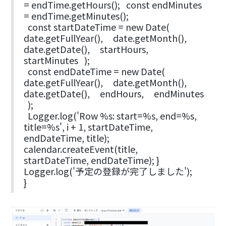
= endTime.getHours(); const endMinutes
= endTime.getMinutes();
const startDateTime = new Date(
date.getFullYear(), date.getMonth(),
date.getDate(), startHours,
startMinutes );
const endDateTime = new Date(
date.getFullYear(), date.getMonth(),
date.getDate(), endHours, endMinutes
);
Logger.log('Row %s: start=%s, end=%s,
title=%s', i + 1, startDateTime,
endDateTime, title);
calendar.createEvent(title,
startDateTime, endDateTime); }
Logger.log('予定の登録が完了しました');
}