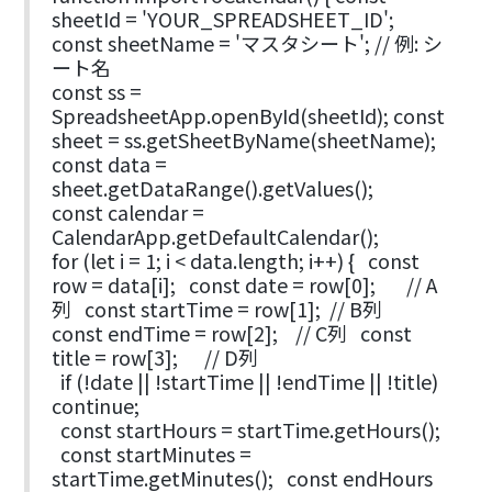
sheetId = 'YOUR_SPREADSHEET_ID';
const sheetName = 'マスタシート'; // 例: シ
ート名
const ss =
SpreadsheetApp.openById(sheetId); const
sheet = ss.getSheetByName(sheetName);
const data =
sheet.getDataRange().getValues();
const calendar =
CalendarApp.getDefaultCalendar();
for (let i = 1; i < data.length; i++) { const
row = data[i]; const date = row[0]; // A
列 const startTime = row[1]; // B列
const endTime = row[2]; // C列 const
title = row[3]; // D列
if (!date || !startTime || !endTime || !title)
continue;
const startHours = startTime.getHours();
const startMinutes =
startTime.getMinutes(); const endHours