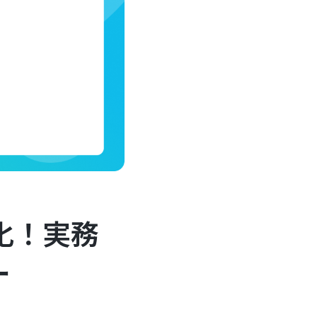
化！実務
ー