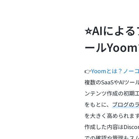
⭐AIによ
ールYoo
👉
Yoomとは？ノー
複数のSaaSやAIツ
ンテンツ作成の初期工
をもとに、
ブログの
を大きく高められま
作成した内容はDisc
での確認や管理もス