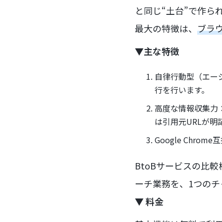
と同じ“土台”で作ら
最大の特徴は、
ブラウ
▼
主な特徴
自律行動型（エー
行を行います。
高度な情報収集力
は引用元URLが
Google Chr
BtoBサービスの比
ーチ業務を、1つの
▼
料金