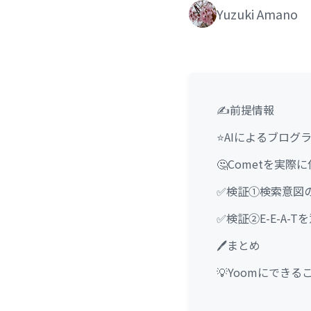
Yuzuki Amano
✍️前提情報
⭐AIによるブログ
🤔Cometを実際
✅検証①検索意図
✅検証②E-E-A
🖊️まとめ
💡Yoomにできる