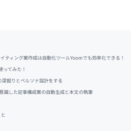
ライティング案作成は自動化ツールYoomでも効率化できる！
に使ってみた！
の深掘りとペルソナ設計をする
-Tを意識した記事構成案の自動生成と本文の執筆
こと