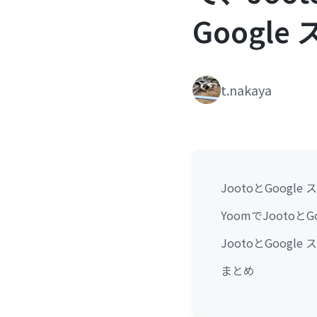
Googl
t.nakaya
JootoとGoog
YoomでJootoと
JootoとGoog
まとめ