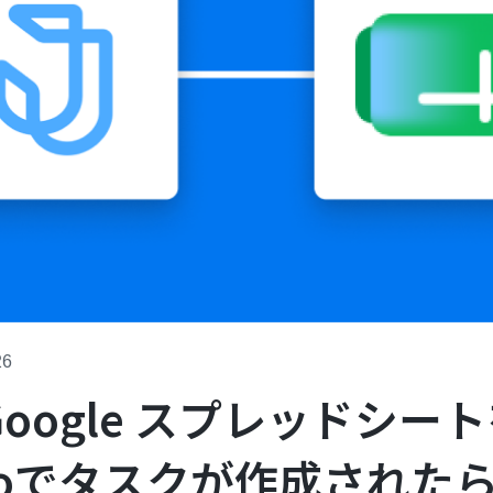
26
とGoogle スプレッドシー
otoでタスクが作成された