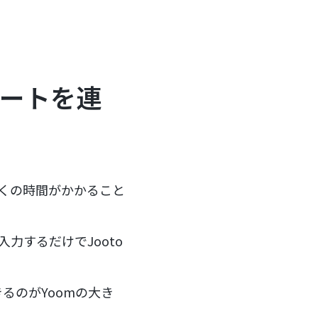
。
ドシートを連
多くの時間がかかること
力するだけでJooto
るのがYoomの大き