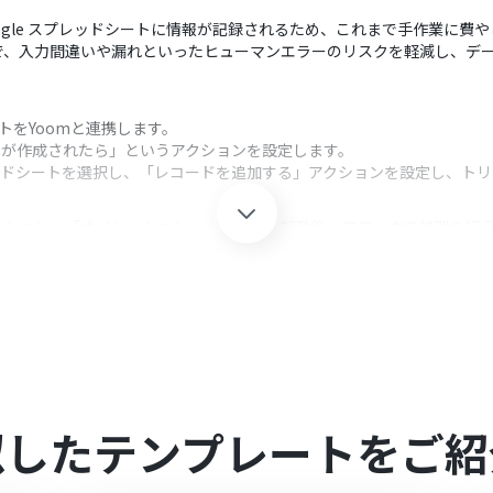
oogle スプレッドシートに情報が記録されるため、これまで手作業に費
で、入力間違いや漏れといったヒューマンエラーのリスクを軽減し、デ
ートをYoomと連携します。
スクが作成されたら」というアクションを設定します。
プレッドシートを選択し、「レコードを追加する」アクションを設定し、ト
クション、「オペレーション」：トリガー起動後、フロー内で処理を行
定では、情報を書き込みたいスプレッドシート、シート、およびテーブルの
加えて、任意のテキストなどの固定値を、Google スプレッドシート
れぞれとYoomを連携してください。
0分の間隔で起動間隔を選択できます。
似したテンプレートをご紹
すので、ご注意ください。