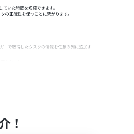
やしていた時間を短縮できます。
ータの正確性を保つことに繋がります。
リガーで取得したタスクの情報を任意の列に追加す
うアクション
範囲を任意で設定してください。
の特定のセルに出力するよう設定することも可能です。
介！