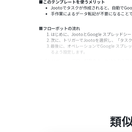
■このテンプレートを使うメリット
Jootoでタスクが作成されると、自動でG
手作業によるデータ転記が不要になること
■フローボットの流れ
はじめに、JootoとGoogle スプレッドシ
次に、トリガーでJootoを選択し、「タ
最後に、オペレーションでGoogle ス
るよう設定します。
※「トリガー」：フロー起動のきっかけとなるア
■このワークフローのカスタムポイント
Google スプレッドシートへの追加設
Jootoのトリガーで取得したタスク情報に
■注意事項
Google スプレッドシート、Jootoのそ
トリガーは5分、10分、15分、30分、6
類
プランによって最短の起動間隔が異なりま