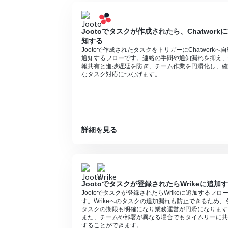
Jootoでタスクが作成されたら、Chatwork
知する
Jootoで作成されたタスクをトリガーにChatworkへ
通知するフローです。連絡の手間や通知漏れを抑え、
報共有と進捗遅延を防ぎ、チーム作業を円滑化し、確
なタスク対応につなげます。
詳細を見る
Jootoでタスクが登録されたらWrikeに追加
Jootoでタスクが登録されたらWrikeに追加するフロ
す。Wrikeへのタスクの追加漏れも防止できるため、
タスクの期限も明確になり業務運営が円滑になります
また、チームや部署が異なる場合でもタイムリーに共
することができます。