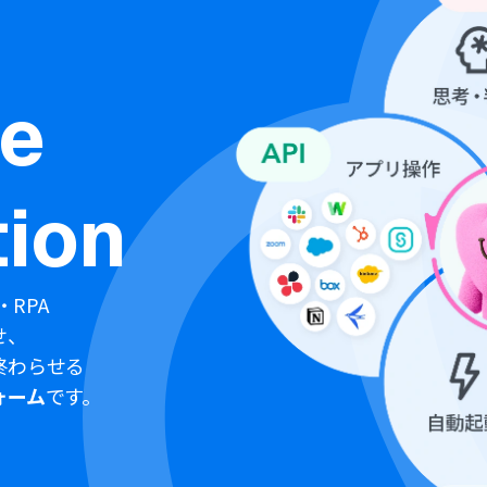
ne
ion
・RPA
せ、
終わらせる
ォーム
です。