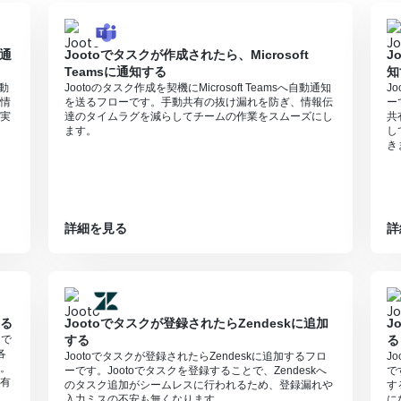
に通
Jootoでタスクが作成されたら、Microsoft
J
Teamsに通知する
知
自動
Jootoのタスク作成を契機にMicrosoft Teamsへ自動通知
J
情
を送るフローです。手動共有の抜け漏れを防ぎ、情報伝
ー
実
達のタイムラグを減らしてチームの作業をスムーズにし
共
ます。
し
き
詳細を見る
詳
する
Jootoでタスクが登録されたらZendeskに追加
J
ーで
する
る
各
Jootoでタスクが登録されたらZendeskに追加するフロ
J
。
ーです。Jootoでタスクを登録することで、Zendeskへ
で
有
のタスク追加がシームレスに行われるため、登録漏れや
す
入力ミスの不安も無くなります。
に