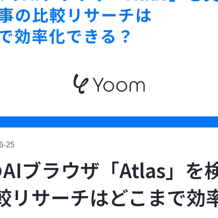
6-25
IのAIブラウザ「Atlas」
較リサーチはどこまで効