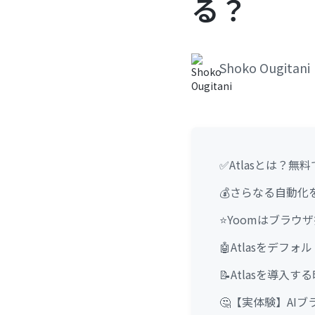
る？
Shoko Ougitani
✅Atlasとは？
💰さらなる自動
⭐Yoomはブラ
🤖Atlasをデ
📝Atlasを導入
🤔【実体験】AI