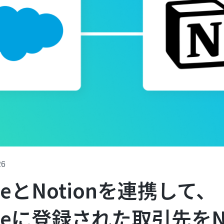
26
orceとNotionを連携して、
orceに登録された取引先をN