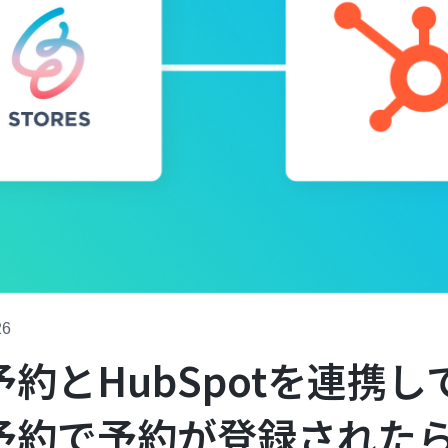
26
S予約とHubSpotを連携し
S予約で予約が登録された