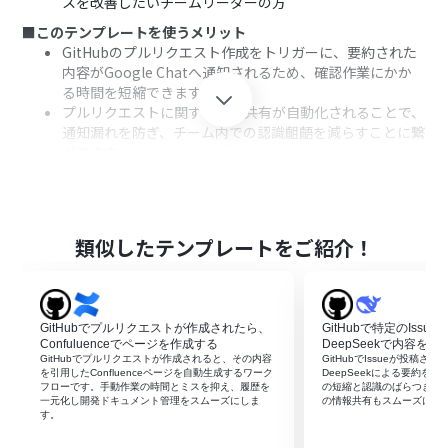
スを改善したいチームリーダーの方
■このテンプレートを使うメリット
GitHubのプルリクエスト作成をトリガーに、要約された
内容がGoogle Chatへ通知されるため、確認作業にかか
る時間を短縮できます
プルリクエストに関する情報共有が自動化されることで、
通知漏れを防ぎ、チーム内での認識齟齬を減らすことに繋
がります
■フローボットの流れ
はじめに、GitHubとGoogle ChatをYoomと連携します
次に、トリガーでGitHubを選択し、「プルリクエストが
作成されたら」というアクションを設定します
類似したテンプレートをご紹介！
次に、オペレーションでAI機能を選択し、「要約する」ア
クションでトリガーから取得したプルリクエストの情報
を要約するように設定します
最後に、オペレーションでGoogle Chatの「メッセージ
GitHubでプルリクエストが作成されたら、
GitHubで特定のIss
を送信」アクションを設定し、要約した内容を任意のスペ
Confuluenceでページを作成する
DeepSeekで内容を
ースに送信します
GitHubでプルリクエストが作成されると、その内容
GitHubでIssueが投稿さ
を引用したConfluenceページを自動生成するワーク
DeepSeekによる要約を
フローです。手動作業の時間とミスを抑え、履歴を
の短縮と認識のばらつき防
※「トリガー」：フロー起動のきっかけとなるアクション、「オ
一元化し開発ドキュメント管理をスムーズにしま
の情報共有もスムーズにな
ペレーション」：トリガー起動後、フロー内で処理を行うアク
す。
ション