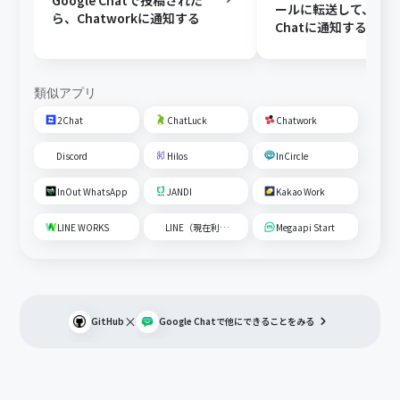
Google Chatで投稿された
ールに転送して、Goog
ら、Chatworkに通知する
Chatに通知する
類似アプリ
2Chat
ChatLuck
Chatwork
Discord
Hilos
InCircle
InOut WhatsApp
JANDI
Kakao Work
LINE WORKS
LINE（現在利用不可）
Megaapi Start
×
GitHub
Google Chat
で他にできることをみる