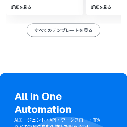
■このワークフローのカスタムポイント
GitHubのトリガー設定では、通知対象としたいリポジト
詳細を見る
詳細を見る
リの所有者名やリポジトリ名を任意で設定してください
AI機能のオペレーションでは、要約の元となる文章（プル
リクエストのタイトルや本文など）を変数で指定したり、
すべてのテンプレートを見る
要約の文字数などの条件を任意に設定できます
Google Chatへの通知設定では、メッセージを送信する
スペースを任意で指定し、本文にプルリクエストのURLや
AIによる要約結果などの情報を変数として埋め込めます
■注意事項
GitHub、Google ChatのそれぞれとYoomを連携してく
ださい。
Google Chatとの連携はGoogle Workspaceの場合のみ
可能です。詳細は「
Google Chatでスペースにメッセージ
を送る方法
」を参照ください。
トリガーは5分、10分、15分、30分、60分の間隔で起動
All in One
間隔を選択できます。
プランによって最短の起動間隔が異なりますので、ご注意
Automation
ください。
AIエージェント・API・ワークフロー・RPA
などの複数の自動化技術を組み合わせ、