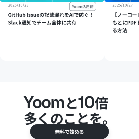
2025/10/23
2025/10/27
Yoom活用術
GitHub Issueの記載漏れをAIで防ぐ！
【ノーコード
Slack通知でチーム全体に共有
もとにPD
る方法
Yoom
10
と
倍
多くのことを。
無料で始める