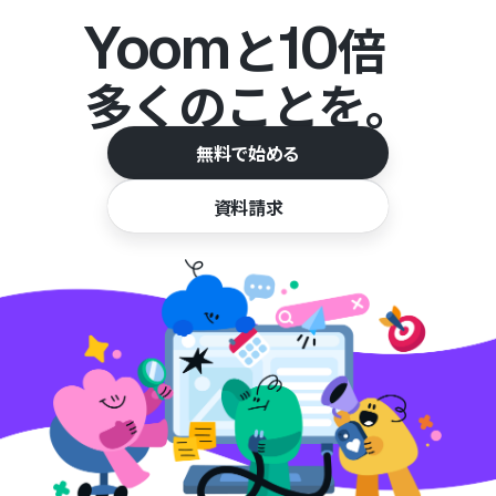
Yoom
10
と
倍
多くのことを。
無料で始める
資料請求