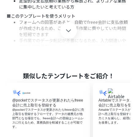
定型的な支払依頼の業務から解放され、よりコアな業務
に集中したいと考えている方
■このテンプレートを使うメリット
フォームへの回答があると、自動でfreee会計に支払依頼
が作成されるため、これまで手作業に費やしていた時間
を短縮できます
手作業でのデータ転記が不要になるため、入力間違いや
申請内容の見落としといったヒューマンエラーのリスク
軽減に繋がります
■フローボットの流れ
はじめに、freee会計をYoomと連携します
次に、トリガーでフォームを選択し、「回答が送信された
類似したテンプレートをご紹介！
ら」というアクションを設定します
最後に、オペレーションでfreee会計を選択し、「支払依
頼の作成」アクションを設定し、フォームで受け取った情
報をマッピングします
@pocketでステータスが更新されたらfreee
Airtableでステータス
会計に売上取引を登録する
会計に売上取引を登録
※「トリガー」：フロー起動のきっかけとなるアクション、「オ
@pocketでステータスが更新されたらfreee会計に売
Airtableでステータスが請
ペレーション」：トリガー起動後、フロー内で処理を行うアク
上取引を登録するフローです。データの連携元が他
計へ売上取引を登録するフ
部門となる場合でも、freee会計への登録はシームレ
力ミスを減らし、経理の処
ション
スに行えるため、業務負担を軽減することが可能で
を改善します。
■このワークフローのカスタムポイント
す。
トリガーに設定するフォームでは、支払依頼に必要な情