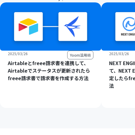
2025/03/26
2025/03/26
Yoom活用術
Airtableとfreee請求書を連携して、
NEXT EN
Airtableでステータスが更新されたら
て、NEXT
freee請求書で請求書を作成する方法
定したらfr
法