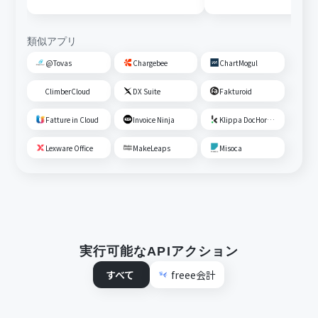
類似アプリ
@Tovas
Chargebee
ChartMogul
ClimberCloud
DX Suite
Fakturoid
Fatture in Cloud
Invoice Ninja
Klippa DocHorizon
Lexware Office
MakeLeaps
Misoca
実行可能なAPIアクション
すべて
freee会計