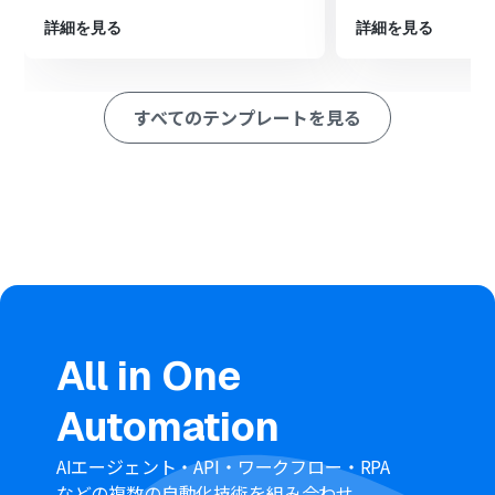
報を取得できるよう、回答項目を自由にカスタマイズし
てください
詳細を見る
詳細を見る
freee会計の支払依頼作成アクションでは、フォームで取
得した回答内容を引用し、取引先や金額、支払期日など
の各項目に任意で設定が可能です
すべてのテンプレートを見る
■注意事項
freee会計とYoomを連携してください。
All in One
Automation
AIエージェント・API・ワークフロー・RPA
などの複数の自動化技術を組み合わせ、