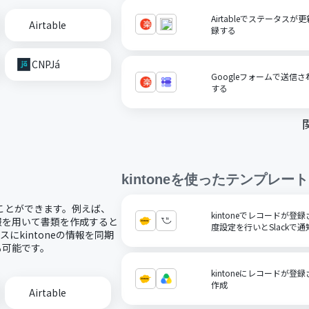
Airtableでステータ
Airtable
録する
CNPJá
Googleフォームで送
する
kintone
を使ったテンプレート
することができます。例えば、
kintoneでレコードが
eの情報を用いて書類を作成すると
度設定を行いとSlackで
にkintoneの情報を同期
も可能です。
kintoneにレコードが登録さ
作成
Airtable