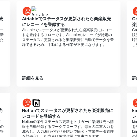
売
Airtableでステータスが更新されたら楽楽販売
G
にレコードを登録する
楽
コー
Airtableでステータスが更新されたら楽楽販売にレコー
G
更新
ドを登録するフローです。Airtableのレコードが特定の
販
た
ステータスに更新されると楽楽販売に自動でデータを登
時
録できるため、手動による作業が不要になります。
し
詳細を見る
詳
売
Notionでステータスが更新されたら楽楽販売に
k
レコードを登録する
レ
に
Notionの案件ステータス更新をトリガーに楽楽販売へ情
k
の
報を自動登録するワークフローです。毎日の二重入力を
を
管
減らし、入力漏れや誤りを防いで顧客・営業データ管理
k
を効率化し、担当者は確認作業に集中できます。
の