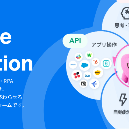
ne
ion
・RPA
せ、
終わらせる
ォーム
です。