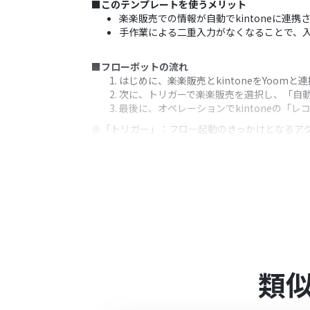
■このテンプレートを使うメリット
楽楽販売での情報が自動でkintoneに
手作業による二重入力がなくなることで、
■フローボットの流れ
はじめに、楽楽販売とkintoneをYoomと
次に、トリガーで楽楽販売を選択し、「自動
最後に、オペレーションでkintoneの「
※「トリガー」：フロー起動のきっかけとなるア
■このワークフローのカスタムポイント
kintoneへレコードを追加する際に、連
■注意事項
kintone、楽楽販売のそれぞれとYoom
kintone、楽楽販売はミニプラン以上
ションやデータコネクトはエラーとなりま
パーソナルプラン・ミニプラン・チームプ
類
象のアプリを使用することができます。
楽楽販売でhttp送信を実行し、Yoomの