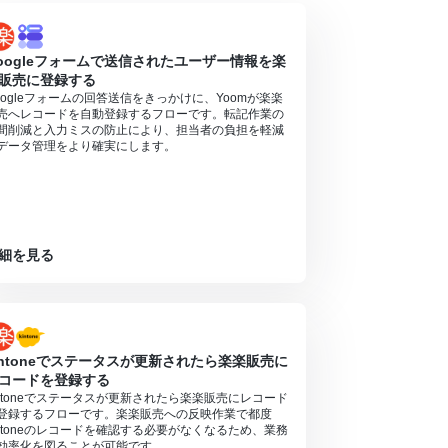
oogleフォームで送信されたユーザー情報を楽
販売に登録する
oogleフォームの回答送信をきっかけに、Yoomが楽楽
売へレコードを自動登録するフローです。転記作業の
間削減と入力ミスの防止により、担当者の負担を軽減
データ管理をより確実にします。
細を見る
intoneでステータスが更新されたら楽楽販売に
コードを登録する
intoneでステータスが更新されたら楽楽販売にレコード
登録するフローです。楽楽販売への反映作業で都度
intoneのレコードを確認する必要がなくなるため、業務
効率化を図ることが可能です。