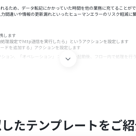
連携されるため、データ転記にかかっていた時間を他の業務に充てることが
入力間違いや情報の更新漏れといったヒューマンエラーのリスク軽減に
連携します
処理設定でhttp送信を実行したら」というアクションを設定します
レコードを追加する」アクションを設定します
クション、「オペレーション」：トリガー起動後、フロー内で処理を行
携先のアプリIDを任意で設定してください。
を連携してください。
でご利用いただけるアプリとなっております。フリープラン・パーソナルプ
すので、ご注意ください。
ラン・サクセスプランなどの有料プランは、2週間の無料トライアルを行
似したテンプレートをご紹
フローボットを起動する方法は「
楽楽販売でhttp送信を実行し、Yoom