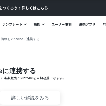
員をつくろう！
詳しくはこちら
テンプレート
機能
ユーザー事例
連携アプリ
情報をkintoneに連携する
neに連携する
単に
楽楽販売
と
kintone
を自動連携できます。
詳しい解説をみる