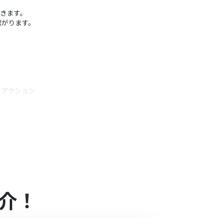
できます。
繋がります。
うアクション
ランの場合は設定しているフローボットのオペレー
うことが可能です。無料トライアル中には制限対
介！
のフローボットを起動する方法
」をご参照ください。