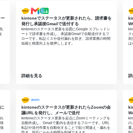
カー
kintoneでステータスが更新されたら、請求書を
k
る
発行し承認後Gmailで送付する
W
優先
kintoneのステータス更新を合図にGoogle スプレッドシ
k
短
ートで請求書を作成し、承認後Gmailで自動送付するフ
ク
ローです。転記ミスや送付漏れを防ぎ、請求業務の時間
宛
短縮と精度向上を後押しします。
は
詳細を見る
詳
dに
kintoneのステータスが更新されたらZoomの会
k
議URLを発行し、メールで送付
W
され
kintoneのステータス更新を起点にZoomミーティングを
k
情
自動作成し、Gmailで案内を送信するフローです。URL
の
強
転記や送付作業を自動化することで貼り間違え・漏れを
重
防ぎ、対応にかかる時間を削減できます。
削