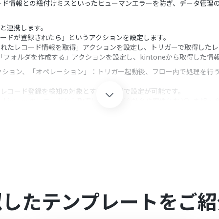
ード情報との紐付けミスといったヒューマンエラーを防ぎ、データ管理
oomと連携します。
レコードが登録されたら」というアクションを設定します。
登録されたレコード情報を取得」アクションを設定し、トリガーで取得した
veの「フォルダを作成する」アクションを設定し、kintoneから取得し
クション、「オペレーション」：トリガー起動後、フロー内で処理を行
リのレコード登録を検知の対象とするか任意で設定が可能です。
名称は、kintoneのレコードから取得した情報（会社名や案件名など）を
Yoomを連携してください。
ただけるアプリとなっております。フリープラン・パーソナルプランの場合
注意ください。
ンなどの有料プランは、2週間の無料トライアルを行うことが可能です。
のページをご参照ください。
似したテンプレートをご紹