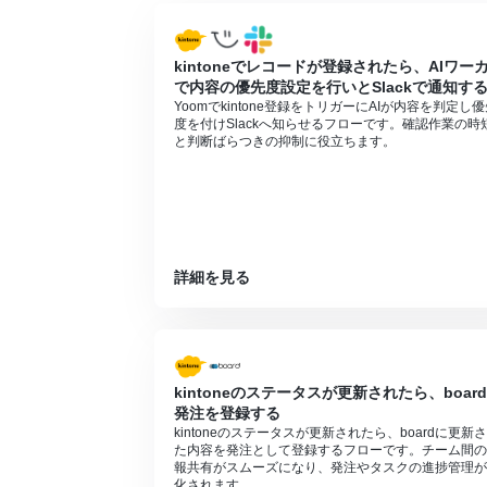
kintoneでレコードが登録されたら、AIワー
で内容の優先度設定を行いとSlackで通知す
Yoomでkintone登録をトリガーにAIが内容を判定し
度を付けSlackへ知らせるフローです。確認作業の時
と判断ばらつきの抑制に役立ちます。
詳細を見る
kintoneのステータスが更新されたら、boar
発注を登録する
kintoneのステータスが更新されたら、boardに更新
た内容を発注として登録するフローです。チーム間の
報共有がスムーズになり、発注やタスクの進捗管理が
化されます。