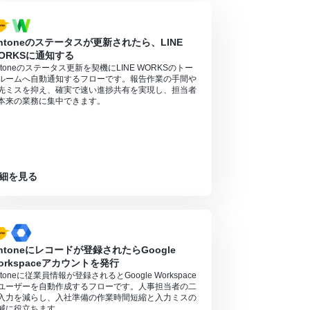
intoneのステータスが更新されたら、LINE
ORKSに通知する
intoneのステータス更新を契機にLINE WORKSのトー
ルームへ自動通知するフローです。報告作業の手間や
先ミスを抑え、確実で速い進捗共有を実現し、担当者
本来の業務に集中できます。
細を見る
intoneにレコードが登録されたらGoogle
orkspaceアカウントを発行
intoneに従業員情報が登録されるとGoogle Workspace
ユーザーを自動作成するフローです。人事担当者の二
入力を減らし、入社準備の作業時間短縮と入力ミスの
減に役立ちます。