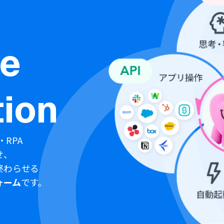
ne
ion
・RPA
せ、
終わらせる
ォーム
です。