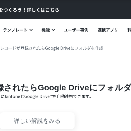
員をつくろう！
詳しくはこちら
テンプレート
機能
ユーザー事例
連携アプリ
eにレコードが登録されたらGoogle Driveにフォルダを作成
録されたらGoogle Driveにフォル
単に
kintone
と
Google Drive™
を自動連携できます。
詳しい解説をみる