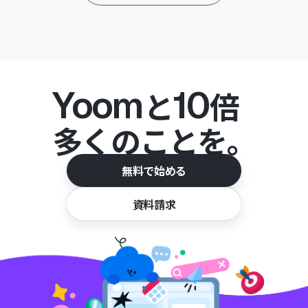
Yoom
10
と
倍
多くのことを。
無料で始める
資料請求