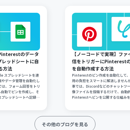
nterestのデータ
【ノーコードで実現】ファ
 スプレッドシートに自
信をトリガーにPinterest
る方法
を自動作成する方法
oogle スプレッドシートを連
Pinterestのピン作成を自動化して、
稿やデータ管理を自動化し
用の負担をスマートに解消しません
では、フォーム回答をトリ
事では、Discordなどのチャットツ
stへ自動でピンを作成し、そ
像ファイルを投稿するだけで、自動
e スプレッドシートへ記録す
Pinterestへピンを公開する仕組み
ます。手作業による画像投
ます。手作業によるアップロードの
ぎ、コンテンツ運用を大幅
き、投稿漏れやミスを防ぎながら一
が可能です。ノーコードツ
る発信を継続することが可能です。
た、初心者でも簡単な設定
ドツールYoomを使い、専門知識な
その他のブログを見る
す。
できる効率的な運用術をご紹介しま