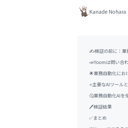
Kanade Nohara
✍️検証の前に：業
📣Yoomは問い
🌟業務自動化にお
⭐主要なAIツール
🤔業務自動化AI
🖊️検証結果
✅まとめ