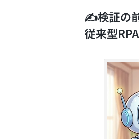
✍️検証の
従来型RP