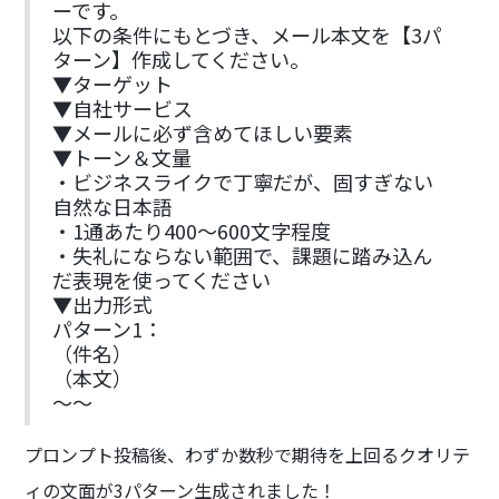
ーです。
以下の条件にもとづき、メール本文を【3パ
ターン】作成してください。
▼ターゲット
▼自社サービス
▼メールに必ず含めてほしい要素
▼トーン＆文量
・ビジネスライクで丁寧だが、固すぎない
自然な日本語
・1通あたり400〜600文字程度
・失礼にならない範囲で、課題に踏み込ん
だ表現を使ってください
▼出力形式
パターン1：
（件名）
（本文）
〜〜
プロンプト投稿後、わずか数秒で期待を上回るクオリテ
ィの文面が3パターン生成されました！