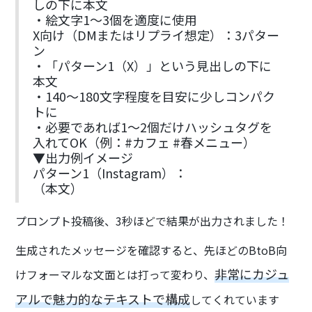
しの下に本文
・絵文字1〜3個を適度に使用
X向け（DMまたはリプライ想定）：3パター
ン
・「パターン1（X）」という見出しの下に
本文
・140〜180文字程度を目安に少しコンパク
トに
・必要であれば1〜2個だけハッシュタグを
入れてOK（例：#カフェ #春メニュー）
▼出力例イメージ
パターン1（Instagram）：
（本文）
プロンプト投稿後、3秒ほどで結果が出力されました！
生成されたメッセージを確認すると、先ほどのBtoB向
非常にカジュ
けフォーマルな文面とは打って変わり、
アルで魅力的なテキストで構成
してくれています