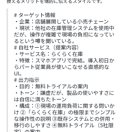
換えるメリットを端的に伝えるスタイルです。
# ターゲット情報
・企業：店舗展開している小売チェーン
・現状：他社の在庫管理システムを使用中
だが、操作が複雑で現場の負担になってい
るという噂を聞いている。
# 自社サービス（提案内容）
・サービス名：らくらく在庫
・特徴：スマホアプリで完結。導入初日か
らパート従業員が使いこなせる直感的な
UI。
# 出力指示
・目的：無料トライアルの案内
・トーン：謙虚だが、製品の使いやすさに
は自信に満ちたトーン
・構成：①現場の運用負荷に関する問いか
け ②「らくらく在庫」の極限までシンプル
な操作性の説明 ③既存システムとの併用・
移行のしやすさ ④無料トライアル（5社限
定）の案内