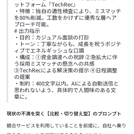
ットフォーム「TechRec」
・特徴：独自の適性検査により、ミスマッチ
を80%削減。工数をかけずに優秀な層へア
プローチ可能。
# 出力指示
・目的：カジュアル面談の打診
・トーン：丁寧ながらも、成長を祝うポジテ
ィブでエネルギッシュな口調
・構成：①資金調達への祝辞 ②急拡大に伴
う採用ミスマッチの懸念への共感
③TechRecによる解決策の提示 ④日程調整
の提案
・制約：400文字以内。AIによる自動送信と
思われないよう、具体的で人間味のある文
章に。
現状の不満を突く【比較・切り替え型】のプロンプト
競合サービスを利用していることを前提に、自社へ乗り