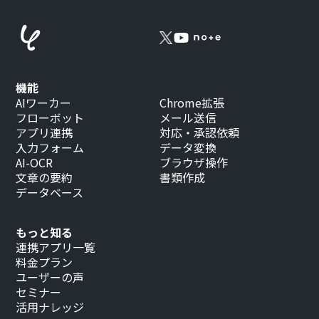
機能
AIワーカー
Chrome拡張
フローボット
メール送信
アプリ連携
対応・承認依頼
入力フォーム
データ変換
AI-OCR
ブラウザ操作
文章の要約
書類作成
データベース
もっと知る
連携アプリ一覧
料金プラン
ユーザーの声
セミナー
活用ナレッジ