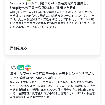
Googleフォームの回答からAIが商品説明文を生成し、
Shopifyへの下書き登録とSlack通知を自動化
Google フォームに商品の仕様情報を入力するだけで、AIがデータ
を解析してShopifyへの登録とSlack通知をシームレスに行うフロー
です。入力から登録までの工程を構造化して自動化し、データの転
記ミス防止やマスタ登録業務の負担を軽減できるため、ECサイト運
営を効率化したい方におすすめです。
詳細を見る
毎日、AIワーカーで在庫データと販売トレンドから欠品リ
スクを自動判定しSlackへ通知する
Google スプレッドシートの在庫データと販売トレンドをAIが自動
分析し、欠品リスクをSlackに通知するフローです。精度の高い発注
判断を自動化し、過剰在庫を抑えつつ販売機会の損失を防止できる
ため、在庫管理の効率化と欠品未然防止を両立したいECサイト運営
者や店舗責任者におすすめです。