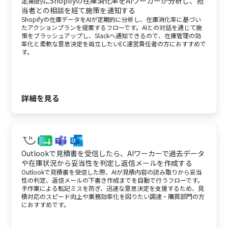
定期的にShopifyの在庫消化率をAIワーカーが分析し、担
当者との相談を経て施策を通知する
Shopifyの在庫データをAIが定期的に分析し、在庫消化率に基づい
たアクションプランを提案するフローです。AIとの対話を通じて施
策をブラッシュアップし、Slackへ通知できるので、在庫管理の効
率化と柔軟な意思決定を両立したいEC運営責任者の方におすすめで
す。
詳細を見る
Outlookで見積書を受信したら、AIワーカーで過去データ
や在庫状況から妥当性を判定し返信メールを作成する
Outlookで見積書を受信した際、AIが見積内容の読み取りから妥当
性の判定、返信メールの下書き作成までを自動で行うフローです。
手作業による転記ミスを防ぎ、迅速な意思決定を支援するため、見
積対応のスピード向上や業務効率化を図りたい調達・購買部門の方
におすすめです。