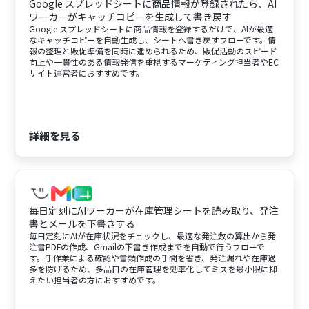
Google スプレッドシートに商品情報が登録されたら、AI
ワーカーがキャッチコピーを生成して書き戻す
Google スプレッドシートに商品情報を登録するだけで、AIが最適
なキャッチコピーを自動生成し、シートへ書き戻すフローです。情
報の整理と販促準備を同時に進められるため、販促活動のスピード
向上や一貫性のある情報発信を重視するマーケティング担当者やEC
サイト運営者におすすめです。
詳細を見る
毎日定刻にAIワーカーが在庫管理シートを読み取り、発注
書とメールを下書きする
毎日定刻にAIが在庫状況をチェックし、最適な発注数の算出から発
注書PDFの作成、Gmailの下書き作成までを自動で行うフローで
す。手作業による確認や書類作成の手間を省き、発注漏れや在庫過
多を防げるため、多品目の在庫管理を効率化してミスを最小限に抑
えたい担当者の方におすすめです。