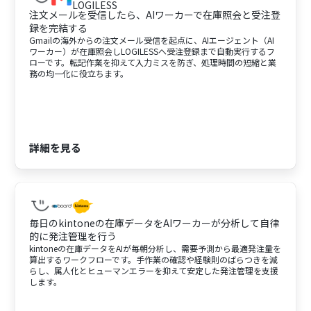
注文メールを受信したら、AIワーカーで在庫照会と受注登
録を完結する
Gmailの海外からの注文メール受信を起点に、AIエージェント（AI
ワーカー）が在庫照会しLOGILESSへ受注登録まで自動実行するフ
ローです。転記作業を抑えて入力ミスを防ぎ、処理時間の短縮と業
務の均一化に役立ちます。
詳細を見る
毎日のkintoneの在庫データをAIワーカーが分析して自律
的に発注管理を行う
kintoneの在庫データをAIが毎朝分析し、需要予測から最適発注量を
算出するワークフローです。手作業の確認や経験則のばらつきを減
らし、属人化とヒューマンエラーを抑えて安定した発注管理を支援
します。