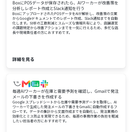
BoxにPOSデータが保存されたら、AIワーカーが改善策を
分析しレポート作成とSlack通知を行う
BoxにアップロードされたPOSデータをAIが解析し、改善策の立案
からGoogleドキュメントでのレポート作成、Slack通知までを自動
化します。分析の工数削減とスムーズな情報共有により、店舗運営
の課題特定から改善アクションまでを一気に行えるため、多忙な店
長や現場責任者の方におすすめです。
詳細を見る
毎週AIワーカーが在庫と需要予測を確認し、Gmailで発注
メールの下書きを作成する
Google スプレッドシートから在庫や需要予測データを取得し、AI
ワーカーで生成した発注メールの下書きをGmailに自動作成するフ
ローです。データの集計から文面作成までを自動化し、発注業務の
効率化とミス防止を実現できるため、毎週の事務作業の負担を軽減
したい担当者の方におすすめです。