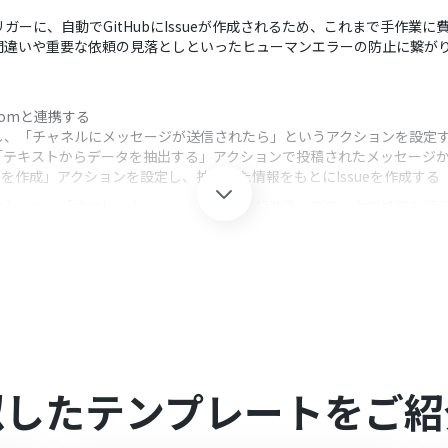
稿をトリガーに、自動でGitHubにIssueが作成されるため、これまで手
間違いや重要な依頼の見落としといったヒューマンエラーの防止に繋が
をYoomと連携する
sを選択し、「チャネルにメッセージが送信されたら」というアクションを設定
「テキストからデータを抽出する」アクションで投稿されたメッセージから
sueを作成」アクションを設定し、抽出した情報をもとにIssueを作成する
クション、「オペレーション」：トリガー起動後、フロー内で処理を行
は、Issue作成の対象としたいチャネルを任意で設定してください。
可能なため、メッセージからIssueのタイトルや本文、ラベルなどをど
Iが抽出した情報のうち、どの項目をタイトルや本文に割り当てるかなどを任意
れとYoomを連携してください。
似したテンプレートをご紹
0分の間隔で起動間隔を選択できます。
すので、ご注意ください。
は、家庭向けプランと一般法人向けプラン（Microsoft365 Business