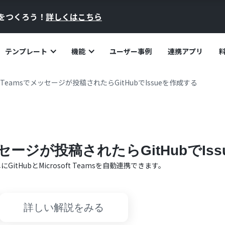
員をつくろう！
詳しくはこちら
テンプレート
機能
ユーザー事例
連携アプリ
oft Teamsでメッセージが投稿されたらGitHubでIssueを作成する
でメッセージが投稿されたらGitHubでI
単に
GitHub
と
Microsoft Teams
を自動連携できます。
詳しい解説をみる