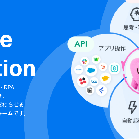
ne
ion
・RPA
せ、
終わらせる
ォーム
です。