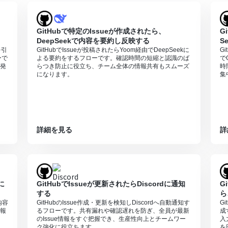
GitHubで特定のIssueが作成されたら、
G
DeepSeekで内容を要約し反映する
S
を引
GitHubでIssueが投稿されたらYoom経由でDeepSeekに
G
ーで
よる要約をするフローです。確認時間の短縮と認識のば
で
発
らつき防止に役立ち、チーム全体の情報共有もスムーズ
時
になります。
集
詳細を見る
詳
に
GitHubでIssueが更新されたらDiscordに通知
G
する
ら
内容
GitHubのIssue作成・更新を検知しDiscordへ自動通知す
G
報
るフローです。共有漏れや確認遅れを防ぎ、全員が最新
成
のIssue情報をすぐ把握でき、生産性向上とチームワー
入
ク強化に役立ちます。
を