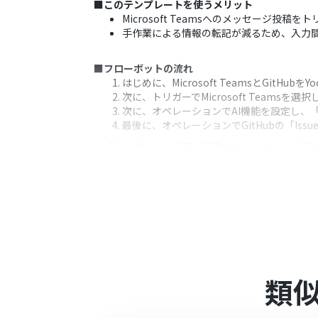
■このテンプレートを使うメリット
Microsoft Teamsへのメッセージ投
手作業による情報の転記が減るため、入力
■フローボットの流れ
はじめに、Microsoft TeamsとGitHub
次に、トリガーでMicrosoft Team
次に、オペレーションでAI機能を設定し、
最後に、オペレーションでGitHubの「Is
※「トリガー」：フロー起動のきっかけとなるア
■このワークフローのカスタムポイント
Microsoft Teamsのトリガー設定で
AIへの指示（プロンプト）は任意で設定が
GitHubでIssueを作成する際に、A
■注意事項
Microsoft Teams、GitHubのそれぞ
類
トリガーは5分、10分、15分、30分、6
プランによって最短の起動間隔が異なりま
Microsoft365（旧Office365）に