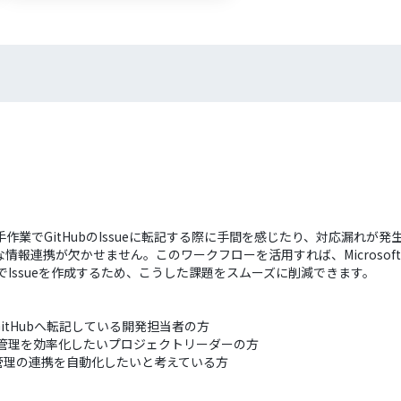
頼を、手作業でGitHubのIssueに転記する際に手間を感じたり、対応漏
報連携が欠かせません。このワークフローを活用すれば、Microsoft
動でIssueを作成するため、こうした課題をスムーズに削減できます。
業でGitHubへ転記している開発担当者の方
ク管理を効率化したいプロジェクトリーダーの方
管理の連携を自動化したいと考えている方