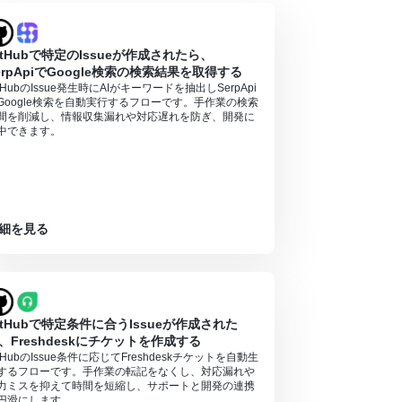
itHubで特定のIssueが作成されたら、
erpApiでGoogle検索の検索結果を取得する
itHubのIssue発生時にAIがキーワードを抽出しSerpApi
Google検索を自動実行するフローです。手作業の検索
間を削減し、情報収集漏れや対応遅れを防ぎ、開発に
中できます。
細を見る
itHubで特定条件に合うIssueが作成された
、Freshdeskにチケットを作成する
itHubのIssue条件に応じてFreshdeskチケットを自動生
するフローです。手作業の転記をなくし、対応漏れや
力ミスを抑えて時間を短縮し、サポートと開発の連携
円滑にします。