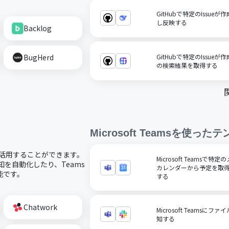
GitHubで特定のIssue
し反映する
Backlog
BugHerd
GitHubで特定のIssueが
の検索結果を取得する
Microsoft Teams
を使ったテ
コードで活用することができます。
Microsoft Teamsで
通知を自動化したり、Teams
カレンダーから予定を取得
能です。
する
Chatwork
Microsoft Teamsに
知する