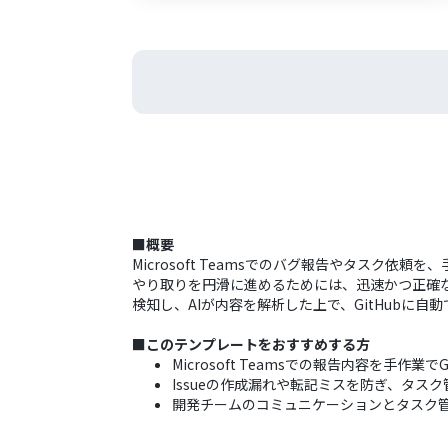
■概要
Microsoft Teamsでのバグ報告やタスク依
やり取りを円滑に進めるためには、迅速かつ正確な情
検知し、AIが内容を解析した上で、GitHubに自
■このテンプレートをおすすめする方
Microsoft Teamsでの報告内容を手作
Issueの作成漏れや転記ミスを防ぎ、タス
開発チームのコミュニケーションとタスク