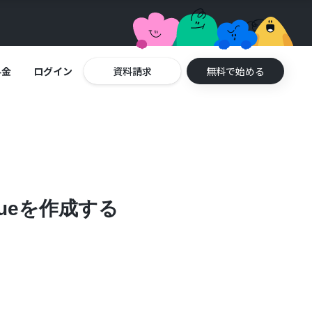
料金
ログイン
資料請求
無料で始める
ssueを作成する