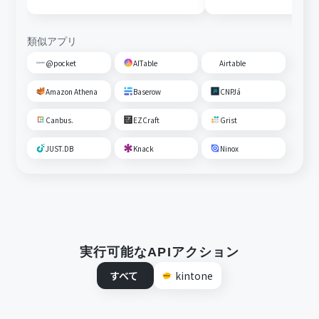
通知する
類似アプリ
@pocket
AITable
Airtable
Amazon Athena
Baserow
CNPJá
Canbus.
EZCraft
Grist
JUST.DB
Knack
Ninox
実行可能なAPIアクション
すべて
kintone