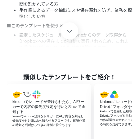
間を割かれている方
手作業によるデータ抽出ミスや保存漏れを防ぎ、業務を標
準化したい方
■このテンプレートを使うメリット
設定したスケジュールでkintoneからのデータ取得から
Dropboxへの保存までが自動で実行されるため、これま
で手作業に費やしていた時間を短縮できます。
手作業によるレコードの抽出漏れやPDF化のミス、保存先
の間違いといったヒューマンエラーのリスクを軽減し、
業務品質の向上に繋がります。
■フローボットの流れ
類似したテンプレートをご紹介！
はじめに、kintoneとDropboxをYoomと連携します。
次に、トリガーでスケジュール機能を選択し、「指定した
スケジュールになったら」というアクションで、自動化を
kintoneでレコードが登録されたら、AIワー
kintoneにレコードが登
実行したい日時を設定します。
カーで内容の優先度設定を行いとSlackで通
Driveにフォルダを作成
次に、kintoneを選択し、「レコードを取得する」アクシ
知する
kintoneで登録した顧客・案
ョンでPDF化したいレコードの情報を取得するように設定
Driveにフォルダを自動生
Yoomでkintone登録をトリガーにAIが内容を判定し
の作成漏れや命名ミスを抑
します。
優先度を付けSlackへ知らせるフローです。確認作業
る時間を短縮できます。
の時短と判断ばらつきの抑制に役立ちます。
次に、Googleスプレッドシートの「書類を発行する」ア
クションを設定し、取得したレコード情報をもとにPDFフ