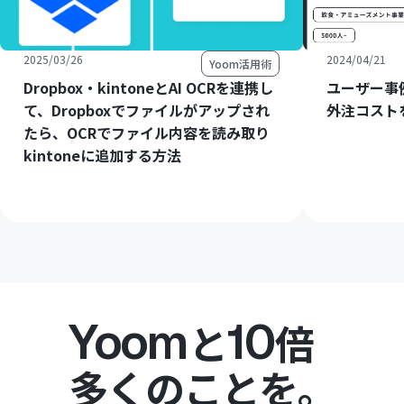
2025/03/26
2024/04/21
Yoom活用術
Dropbox・kintoneとAI OCRを連携し
ユーザー事
て、Dropboxでファイルがアップされ
外注コスト
たら、OCRでファイル内容を読み取り
kintoneに追加する方法
Yoom
10
と
倍
多くのことを。