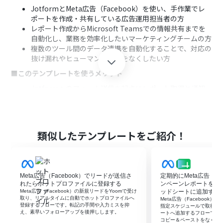
JotformとMeta広告（Facebook）を使い、手作業でレ
ポートを作成・共有している広告運用担当者の方
レポート作成からMicrosoft Teamsでの情報共有までを
自動化し、業務を効率化したいマーケティングチームの方
複数のツール間のデータ連携を自動化することで、対応の
抜け漏れやヒューマンエラーをなくしたい方
■このテンプレートを使うメリット
Jotformへのフォーム送信を起点にレポート取得と通知
が自動で実行されるため、これまで手作業に費やしてい
た時間を短縮することができます。
手作業によるレポートの作成ミスや、Microsoft Teams
への通知漏れといったヒューマンエラーのリスクを軽減
類似したテンプレートをご紹介！
し、業務の正確性を高めます。
■フローボットの流れ
はじめに、Jotform、Meta広告（Facebook）、
Meta広告（Facebook）でリードが送信さ
定期的にMeta広告（Fa
Microsoft TeamsをYoomと連携します。
れたらホットプロファイルに登録する
ンペーンレポートを取得し
次に、トリガーでJotformを選択し、「フォームが送信さ
Meta広告（Facebook）の新規リードをYoomで受け
ッドシートに追加する
れたら」というアクションを設定します。
取り、リアルタイムに自動でホットプロファイルへ
Meta広告（Facebook
登録するフローです。転記の手間や入力ミスを抑
続いて、オペレーションでJotformの「最新の回答を取得
指定スケジュールで取得し、G
え、素早いフォローアップを後押しします。
ートへ追加するフローです
する」アクションを設定し、送信されたフォームの内容を
コピー＆ペーストをなくし