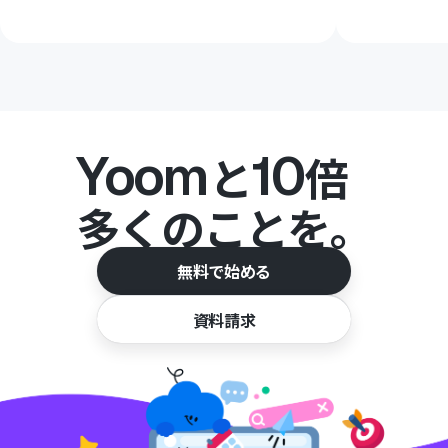
Yoom
10
と
倍
多くのことを。
無料で始める
資料請求