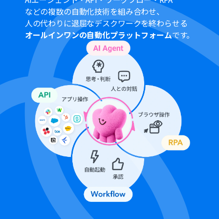
ジ本文を任意で設定してください。レポートの要点など
などの複数の自動化技術を組み合わせ、
をメッセージに含めることで、より円滑な情報共有ができ
人の代わりに退屈なデスクワークを終わらせる
ます。
オールインワンの自動化プラットフォーム
です。
■注意事項
Jotform、Meta広告（Facebook）、Microsoft Teams
のそれぞれとYoomを連携してください。
JotformのWebhook設定方法は下記をご参照ください。
https://intercom.help/yoom/ja/articles/8105581
Microsoft365（旧Office365）には、家庭向けプランと一
般法人向けプラン（Microsoft365 Business）があり、一
般法人向けプランに加入していない場合には認証に失敗
する可能性があります。