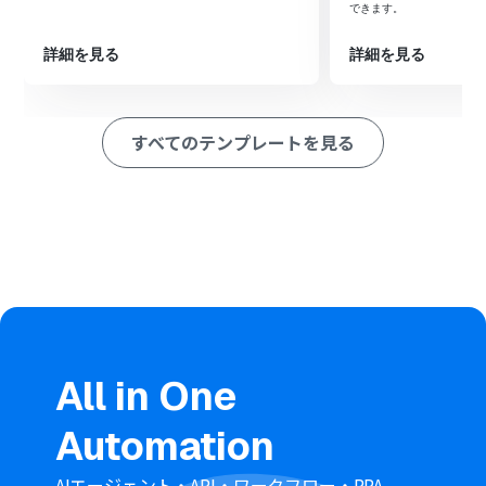
取得します。
できます。
次に、オペレーションでMeta広告（Facebook）の「キ
ャンペーンレポートの作成」アクションを設定し、レポー
詳細を見る
詳細を見る
ト作成を依頼します。
続いて、同じくMeta広告（Facebook）の「キャンペーン
レポートを取得」アクションで、作成されたレポートファ
すべてのテンプレートを見る
イルを取得します。
最後に、オペレーションでMicrosoft Teamsの「チャネ
ルにメッセージを送る」アクションを設定し、取得したレ
ポートを指定のチャネルに通知します。
※「トリガー」：フロー起動のきっかけとなるアクション、「オ
ペレーション」：トリガー起動後、フロー内で処理を行うアク
ション
■このワークフローのカスタムポイント
Meta広告（Facebook）でキャンペーンレポートを作成す
るアクションでは、レポートの対象としたいキャンペーン
All in One
IDや期間の開始日・終了日を任意で設定してください。
Jotformの回答内容をこれらの値に反映させることも可
Automation
能です。
Microsoft Teamsでメッセージを送信するアクションで
は、通知先のチームIDやチャネルID、送信するメッセー
AIエージェント・API・ワークフロー・RPA