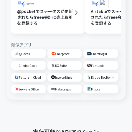
@pocketでステータスが更新
Airtableでステータ
されたらfreee会計に売上取引
されたらfreee会計
を登録する
を登録する
類似アプリ
@Tovas
Chargebee
ChartMogul
ClimberCloud
DX Suite
Fakturoid
Fatture in Cloud
Invoice Ninja
Klippa DocHorizon
Lexware Office
MakeLeaps
Misoca