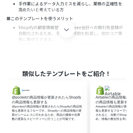
手作業によるデータ入力ミスを減らし、業務の正確性を
高めたいと考えている方
■このテンプレートを使うメリット
Shopifyの顧客情報登録後、freee会計への取引先登録が
自動化されるため、手作業の時間を削減し、他のコア業
務に集中できます。
手作業によるデータの転記ミスや登録漏れを防ぎ、会計情
報の正確性を保つことに繋がります。
■フローボットの流れ
はじめに、Shopifyとfreee会計をYoomと連携します。
類似したテンプレートをご紹介！
次に、トリガーでShopifyを選択し、「顧客情報が作成さ
れたら（Webhook）」というアクションを設定し、新し
い顧客情報が登録された際にフローが起動するようにし
ます。
@pocketの商品情報が更新されたらShopify
Airtableの商品情報が
次に、オペレーションでAI機能を選択し、「テキストから
の商品情報も更新する
の商品情報も更新する
データを抽出する」アクションを設定し、Shopifyから取
@pocketの商品情報が更新されたらShopifyの商品情
Airtableの商品情報が更新
得した顧客情報の中からfreee会計の取引先登録に必要な
報も更新するフローです。Shopifyへの商品情報の更
報も更新するフローです。Ai
新がシームレスに行われるため、商品の価格や在庫
されると、自動でShopif
情報を抽出します。
数の更新をスピーディーに行うことが可能です。
め、情報の整合性を常に保
最後に、オペレーションでfreee会計を選択し、「取引先
の作成」アクションを設定し、AI機能によって抽出された