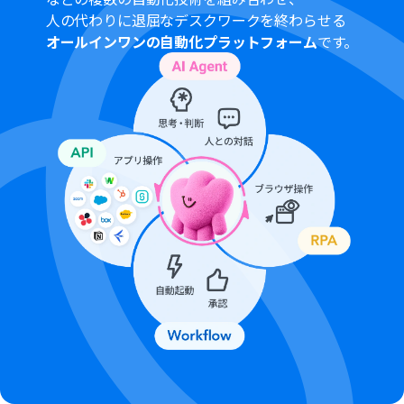
さい。
人の代わりに退屈なデスクワークを終わらせる
チームプランやサクセスプランなどの有料プランは、2週
オールインワンの自動化プラットフォーム
です。
間の無料トライアルを行うことが可能です。無料トライア
ル中には制限対象のアプリを使用することができます。