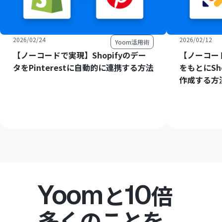
2026/02/24
2026/02/12
Yoom活用術
【ノーコードで実現】Shopifyのデー
【ノーコード
タをPinterestに自動的に連携する方法
をもとにSh
作成する方
Yoom
10
と
倍
多くのことを。