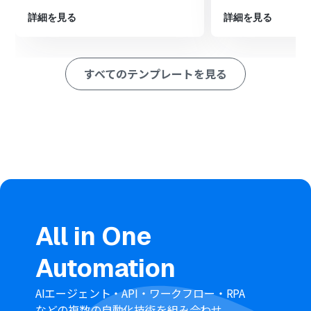
情報をもとに新しい取引先を登録します。
詳細を見る
詳細を見る
※「トリガー」：フロー起動のきっかけとなるアクション、「オ
ペレーション」：トリガー起動後、フロー内で処理を行うアク
ション
すべてのテンプレートを見る
■このワークフローのカスタムポイント
AI機能への指示内容は任意で設定可能です。Shopifyから
取得した顧客情報のどの部分をどのように抽出し、整形
するかを具体的に指示することで、より精度の高いデータ
連携が実現できます。
freee会計で取引先を作成する際、Shopifyで取得した値
やAI機能で抽出した値を、freee会計のどの項目にマッピ
ングするかを任意で設定できます。これにより、必要な情
報を正確に取引先情報として登録できます。
■注意事項
All in One
Shopify、freee会計のそれぞれとYoomを連携してくださ
い。
Automation
Shopifyはチームプラン・サクセスプランでのみご利用い
ただけるアプリとなっております。フリープラン・ミニプ
ランの場合は設定しているフローボットのオペレーショ
AIエージェント・API・ワークフロー・RPA
ンやデータコネクトはエラーとなりますので、ご注意くだ
などの複数の自動化技術を組み合わせ、