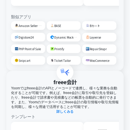
類似アプリ
Amazon Seller Central
BASE
Bカート
Digistore24
Dynamic Mockups
Loyverse
PHP Point of Sale
Printify
RepairShopr
Snipcart
Ticket Tailor
WooCommerce
freee会計
Yoomではfreee会計のAPIとノーコードで連携し、様々な業務を自動
化することが可能です。例えば、freee会計に取引や取引先を登録し
たり、freee会計で請求書や見積書などの帳票を自動的に発行できま
す。また、Yoomのデータベースにfreee会計の取引情報や取引先情報
を同期し、様々な用途で活用することが可能です。
詳しくみる
テンプレート