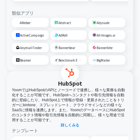
類似アプリ
AWeber
Abstract
Abyssale
ActiveCampaign
AdRoll
All-Images.ai
Anymail Finder
Bannerbear
Bannerbite
Beamer
Benchmark Email
BigMailer
HubSpot
YoomではHubSpotのAPIとノーコードで連携し、様々な業務を自動
化することが可能です。HubSpotへコンタクトや取引先情報を自動
的に登録したり、HubSpot上で情報が登録・更新されたことをトリ
ガーにkintone、スプレッドシート、クラウドサインなどの様々な
SaaSに情報を連携します。また、YoomのデータベースにHubSpot
のコンタクト情報や取引先情報を自動的に同期し、様々な用途で活
用することが可能です。
詳しくみる
テンプレート