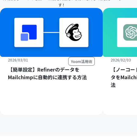
す！
2026/03/01
2026/02/03
Yoom活用術
【簡単設定】Refinerのデータを
【ノーコード
Mailchimpに自動的に連携する方法
タをMail
法