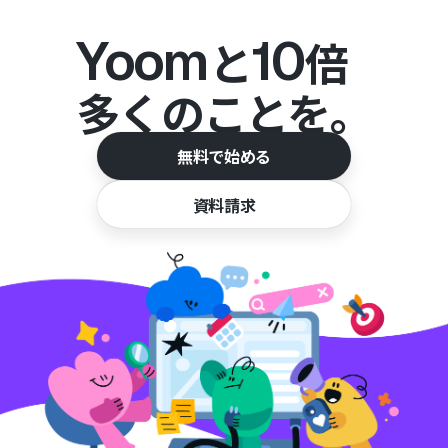
Yoom
10
と
倍
多くのことを。
無料で始める
資料請求