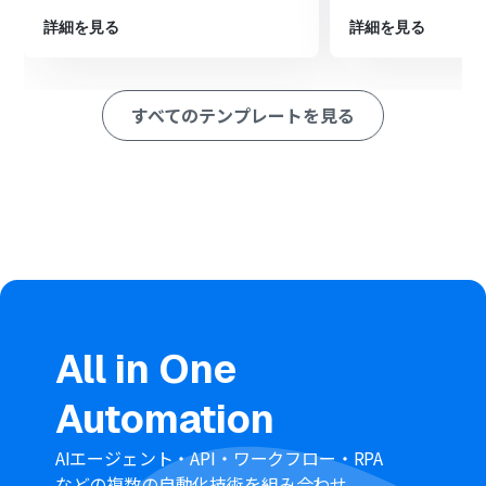
詳細を見る
詳細を見る
■このワークフローのカスタムポイント
Mailchimpのトリガー設定では、購読者リストを特定す
るために任意のaudience_idを設定してください。
すべてのテンプレートを見る
分岐機能では、特定のタグが付いた購読者のみを同期す
るなど、ユーザーの運用に合わせた分岐条件を任意で設定
可能です。
※「トリガー」：フロー起動のきっかけとなるアクション、「オ
ペレーション」：トリガー起動後、フロー内で処理を行うアク
ション
■注意事項
Mailchimp、HubspotのそれぞれとYoomを連携してくだ
さい。
トリガーは5分、10分、15分、30分、60分の間隔で起動
All in One
間隔を選択できます。プランによって最短の起動間隔が異
なりますので、ご注意ください。
Automation
分岐はパーソナルプラン以上のプランでご利用いただけ
る機能（オペレーション）となっております。フリープラ
ンの場合は設定しているフローボットのオペレーション
AIエージェント・API・ワークフロー・RPA
はエラーとなりますので、ご注意ください。
などの複数の自動化技術を組み合わせ、