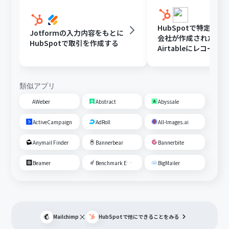
HubSpotで特定条
Jotformの入力内容をもとに
会社が作成されたら
HubSpotで取引を作成する
Airtableにレコード
る
類似アプリ
AWeber
Abstract
Abyssale
ActiveCampaign
AdRoll
All-Images.ai
Anymail Finder
Bannerbear
Bannerbite
Beamer
Benchmark Email
BigMailer
×
Mailchimp
HubSpot
で他にできることをみる