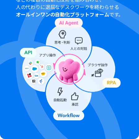
パーソナルプランなどの有料プランは、2週間の無料トラ
人の代わりに退屈なデスクワークを終わらせる
イアルを行うことが可能です。無料トライアル中には制限
オールインワンの自動化プラットフォーム
です。
対象のアプリや機能（オペレーション）を使用すること
ができます。詳しくは、「
料金プランのページ
」をご参照
ください。