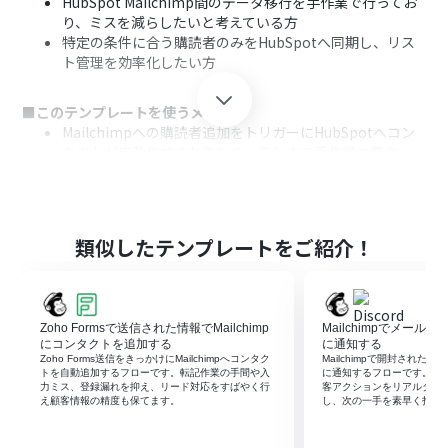
HubSpot Mailchimp間のデータ移行を手作業で行ってお
り、ミスを減らしたいと考えている方
特定の条件に合う購読者のみをHubSpotへ同期し、リス
ト管理を効率化したい方
■このテンプレートを使うメリット
Mailchimpへの購読者追加をトリガーにHubSpotへコン
タクトが自動作成されるため、これまで手作業に費やし
ていた時間を短縮することができます。
手作業によるデータ転記が不要になるため、入力間違い
や重要な顧客情報の登録漏れといったヒューマンエラー
のリスクを軽減します。
類似したテンプレートをご紹介！
■フローボットの流れ
はじめに、HubSpotとMailchimpをYoomと連携します。
次に、トリガーでMailchimpを選択し、「購読者が追加さ
Zoho Formsで送信された情報でMailchimp
Mailchimpでメールが
れたら」というアクションを設定します。
にコンタクトを追加する
に通知する
次に、オペレーションで分岐機能を追加し、特定の条件
Zoho Forms送信をきっかけにMailchimpへコンタク
Mailchimpで開封されたメー
トを自動追加するフローです。転記作業の手間や入
に通知するフローです。手
で処理が分かれるように設定します。
力ミス、登録漏れを抑え、リード対応をすばやく行
客アクションをリアルタイ
最後に、条件を満たした場合のオペレーションとして
え顧客情報の精度も保てます。
し、次の一手を素早く打て
HubSpotを選択し、「コンタクトの作成」アクションを
設定します。