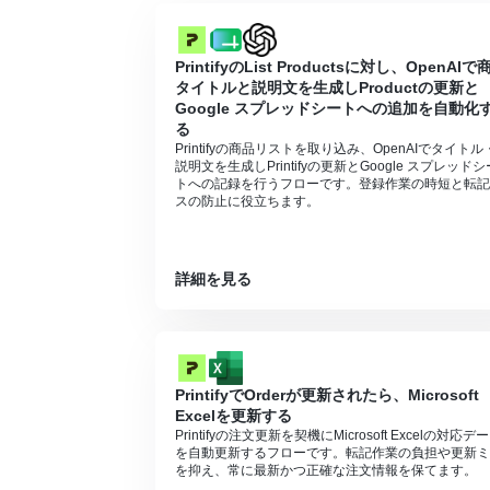
PrintifyのOrder LabelにShopify
PrintifyのList Productsに対し、OpenAIで
タイトルと説明文を生成しProductの更新と
Google スプレッドシートへの追加を自動化
る
Printifyの商品リストを取り込み、OpenAIでタイトル
説明文を生成しPrintifyの更新とGoogle スプレッドシ
トへの記録を行うフローです。登録作業の時短と転記
スの防止に役立ちます。
詳細を見る
PrintifyでOrderが更新されたら、Microsoft
Excelを更新する
Printifyの注文更新を契機にMicrosoft Excelの対応デ
を自動更新するフローです。転記作業の負担や更新ミ
を抑え、常に最新かつ正確な注文情報を保てます。