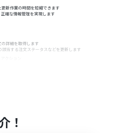
ていた更新作業の時間を短縮できます
、正確な情報管理を実現します
注文の詳細を取得します
y上の該当する注文ステータスなどを更新します
うアクション
ンで取得した値を埋め込んだりするなど、柔軟な設
プランの場合は設定しているフローボットのオペレ
介！
ル中には制限対象のアプリを使用することができ