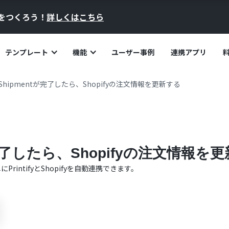
員をつくろう！
詳しくはこちら
テンプレート
機能
ユーザー事例
連携アプリ
fyでShipmentが完了したら、Shopifyの注文情報を更新する
ntが完了したら、Shopifyの注文情報を
単に
Printify
と
Shopify
を自動連携できます。