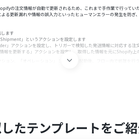
るShopifyの注文情報が自動で更新されるため、これまで手作業で行っ
による更新漏れや情報の誤入力といったヒューマンエラーの発生を防ぎ
連携します
w Shipment」というアクションを設定します
et Order」アクションを設定し、トリガーで検知した発送情報に対応する
注文情報を更新する」アクションを設定し、取得した情報を元にShopif
クション、「オペレーション」：トリガー起動後、フロー内で処理を行
対象としたい任意のショップIDを設定してください
ョンでは、更新したい各項目に固定の値を入力したり、前段のオペレーショ
を連携してください。
ランでのみご利用いただけるアプリとなっております。フリープラン・ミニ
似したテンプレートをご紹
ますので、ご注意ください。
プランは、2週間の無料トライアルを行うことが可能です。無料トライア