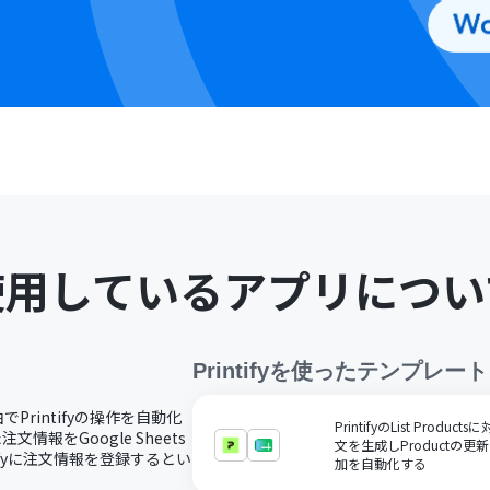
使用しているアプリについ
Printify
を使ったテンプレート
でPrintifyの操作を自動化
PrintifyのList Prod
文情報をGoogle Sheets
文を生成しProductの更
ifyに注文情報を登録するとい
加を自動化する