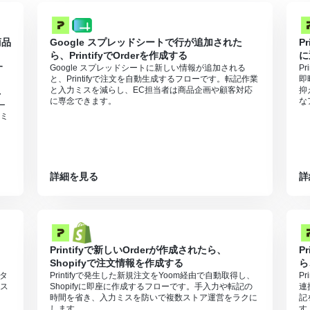
の注文IDを記載しておいてください。
商品
Google スプレッドシートで行が追加された
P
ら、PrintifyでOrderを作成する
に
す
Google スプレッドシートに新しい情報が追加される
P
と、Printifyで注文を自動生成するフローです。転記作業
即
と入力ミスを減らし、EC担当者は商品企画や顧客対応
抑
・
に専念できます。
な
ー
ミ
詳細を見る
詳
Printifyで新しいOrderが作成されたら、
P
Shopifyで注文情報を作成する
ら
ータ
Printifyで発生した新規注文をYoom経由で自動取得し、
P
ス
Shopifyに即座に作成するフローです。手入力や転記の
連
時間を省き、入力ミスを防いで複数ストア運営をラクに
記
します。
す