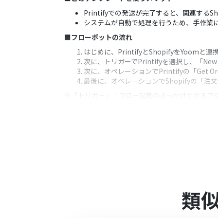
Printifyでの発送が完了すると、関連す
システムが自動で処理を行うため、手作業
■フローボットの流れ
はじめに、PrintifyとShopifyをYoomと
次に、トリガーでPrintifyを選択し、「Ne
次に、オペレーションでPrintifyの「G
最後に、オペレーションでShopifyの「
※「トリガー」：フロー起動のきっかけとなるア
■このワークフローのカスタムポイント
Printifyのトリガー設定では、自動化の
Shopifyで注文情報を更新するアクシ
定が可能です
■注意事項
Printify、ShopifyのそれぞれとYoom
Shopifyはチームプラン・サクセスプ
類
ーションやデータコネクトはエラーとなり
チームプランやサクセスプランなどの有料
ます。