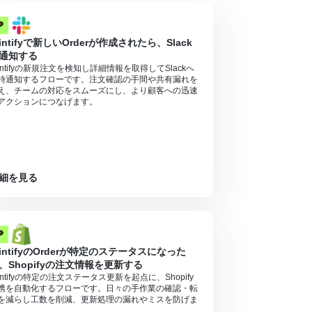
rintifyで新しいOrderが作成されたら、Slack
通知する
rintifyの新規注文を検知し詳細情報を取得してSlackへ
時通知するフローです。注文確認の手間や共有漏れを
え、チームの対応をスムーズにし、より顧客への迅速
アクションにつなげます。
細を見る
rintifyのOrderが特定のステータスになった
、Shopifyの注文情報を更新する
rintifyの特定の注文ステータス更新を起点に、Shopify
携を自動化するフローです。日々の手作業の確認・転
を減らし工数を削減、更新処理の漏れやミスを防げま
。