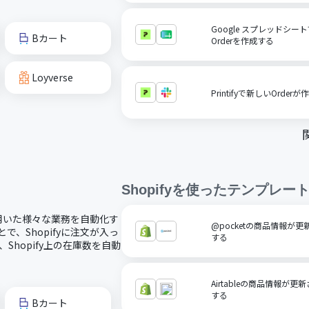
Google スプレッドシート
Bカート
Orderを作成する
Loyverse
Printifyで新しいOrde
Shopify
を使ったテンプレー
fyを用いた様々な業務を自動化す
@pocketの商品情報が更
とで、Shopifyに注文が入っ
する
Shopify上の在庫数を自動
Airtableの商品情報が更
する
Bカート