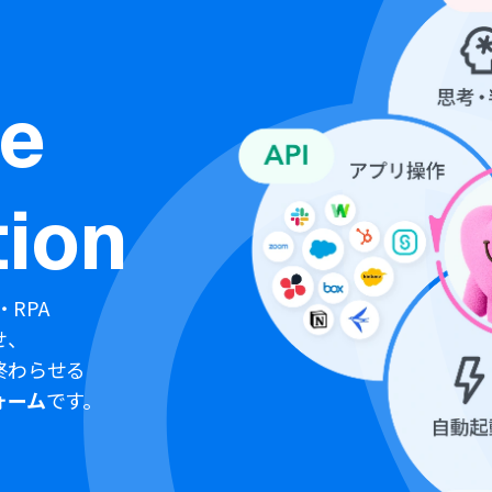
ne
ion
・RPA
せ、
終わらせる
ォーム
です。