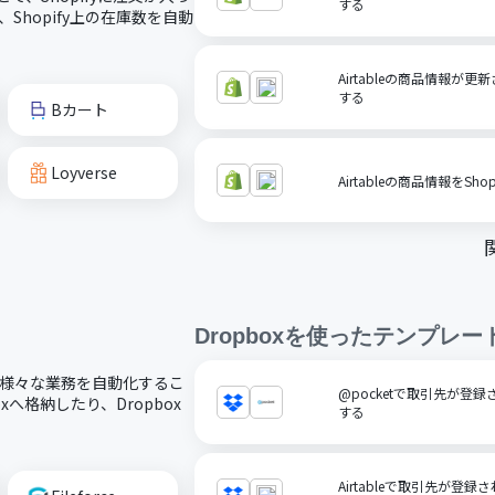
する
Shopify上の在庫数を自動
Airtableの商品情報が更
する
Bカート
Loyverse
Airtableの商品情報をSho
Dropbox
を使ったテンプレー
し、様々な業務を自動化するこ
@pocketで取引先が登録
へ格納したり、Dropbox
する
Airtableで取引先が登