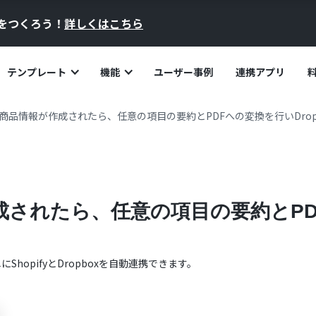
員をつくろう！
詳しくはこちら
テンプレート
機能
ユーザー事例
連携アプリ
fyで商品情報が作成されたら、任意の項目の要約とPDFへの変換を行いDro
が作成されたら、任意の項目の要約とP
単に
Shopify
と
Dropbox
を自動連携できます。