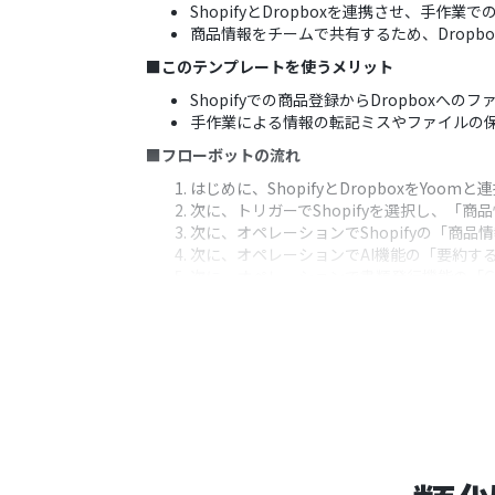
ShopifyとDropboxを連携させ、手
商品情報をチームで共有するため、Drop
■このテンプレートを使うメリット
Shopifyでの商品登録からDropbo
手作業による情報の転記ミスやファイルの保
■フローボットの流れ
はじめに、ShopifyとDropboxをYoom
次に、トリガーでShopifyを選択し、「
次に、オペレーションでShopifyの「商
次に、オペレーションでAI機能の「要約す
次に、オペレーションで書類発行機能の「G
最後に、オペレーションでDropboxの
※「トリガー」：フロー起動のきっかけとなるア
■このワークフローのカスタムポイント
AI機能による要約では、どの商品情報を要
書類発行機能では、任意のGoogle ス
Dropboxへのファイルアップロードで
が可能です