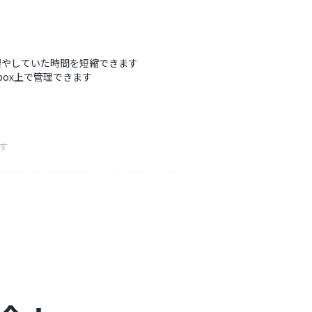
に費やしていた時間を短縮できます
ox上で管理できます
す
内容を含んだPDFファイルを作成します
ルを指定のフォルダに格納します
うアクション
スタマイズできます
好きな場所に差し込めます
取得した情報を変数として用いて任意に設定すること