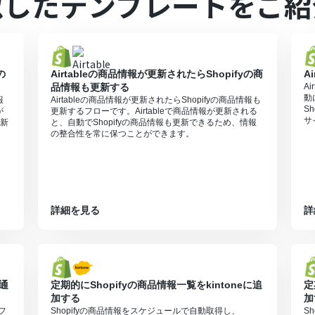
似したテンプレートをご紹
プレッドシートのそれぞれとYoomを連携してください。
ランでのみご利用いただけるアプリとなっております。フリープラン・ミニ
ますので、ご注意ください。
プランは、2週間の無料トライアルを行うことが可能です。無料トライア
の
Airtableの商品情報が更新されたらShopifyの商
A
品情報も更新する
A
動
報
Airtableの商品情報が更新されたらShopifyの商品情報も
S
が
更新するフローです。Airtableで商品情報が更新される
サ
新
と、自動でShopifyの商品情報も更新できるため、情報
の整合性を常に保つことができます。
詳細を見る
詳
に通
定期的にShopifyの商品情報一覧をkintoneに追
定
加する
加
フ
Shopifyの商品情報をスケジュールで自動取得し、
S