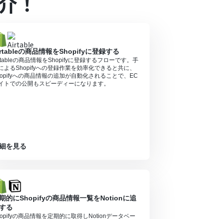
介！
プランの場合は設定しているフローボットのオペレ
ル中には制限対象のアプリを使用することができ
irtableの商品情報をShopifyに登録する
irtableの商品情報をShopifyに登録するフローです。手
によるShopifyへの登録作業を効率化できると共に、
hopifyへの商品情報の追加が自動化されることで、EC
イトでの公開もスピーディーになります。
細を見る
期的にShopifyの商品情報一覧をNotionに追
する
hopifyの商品情報を定期的に取得しNotionデータベー