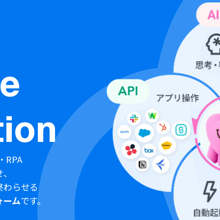
ne
ion
・RPA
せ、
終わらせる
ォーム
です。