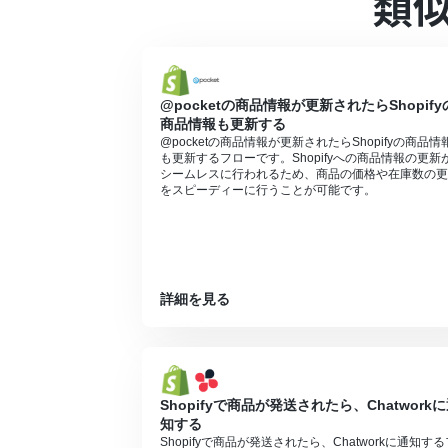
類
■注意事項
Shopify、Dropbox、Google ス
Shopifyはチームプラン・サクセスプ
ーションやデータコネクトはエラーとなり
チームプランやサクセスプランなどの有料
@pocketの商品情報が更新されたらShopify
ます。
商品情報も更新する
@pocketの商品情報が更新されたらShopifyの商品情
も更新するフローです。Shopifyへの商品情報の更新
シームレスに行われるため、商品の価格や在庫数の更
をスピーディーに行うことが可能です。
詳細を見る
Shopifyで商品が発送されたら、Chatwork
知する
Shopifyで商品が発送されたら、Chatworkに通知する