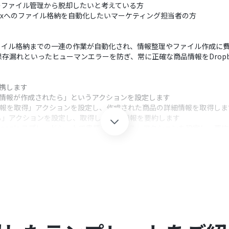
作業でのファイル管理から脱却したいと考えている方
boxへのファイル格納を自動化したいマーケティング担当者の方
xへのファイル格納までの一連の作業が自動化され、情報整理やファイル作成
存漏れといったヒューマンエラーを防ぎ、常に正確な商品情報をDropb
と連携します
商品情報が作成されたら」というアクションを設定します
品情報を取得」アクションを設定し、作成された商品の詳細情報を取得しま
る」アクションを設定し、取得した商品情報を要約します
oogle スプレッドシートで書類を発行する」アクションを設定し、要約
「ファイルをアップロード」アクションを設定し、作成されたPDFファイ
クション、「オペレーション」：トリガー起動後、フロー内で処理を行
約の対象とするかを変数で指定でき、文字数などの要約条件も任意でカ
プレッドシートを雛形として設定でき、商品名や要約結果などをシート内の
は、ファイル名や保存先のフォルダを固定値だけでなく、前のステップで