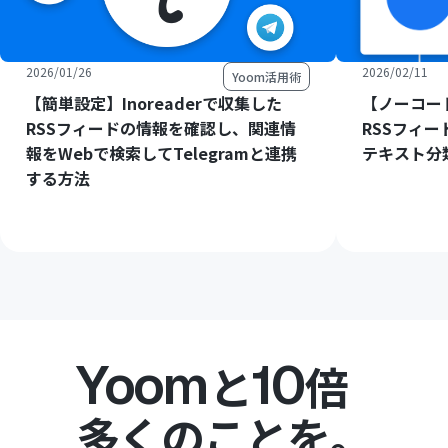
2026/01/26
2026/02/11
Yoom活用術
【簡単設定】Inoreaderで収集した
【ノーコード
RSSフィードの情報を確認し、関連情
RSSフィ
報をWebで検索してTelegramと連携
テキスト分
する方法
Yoom
10
と
倍
多くのことを。