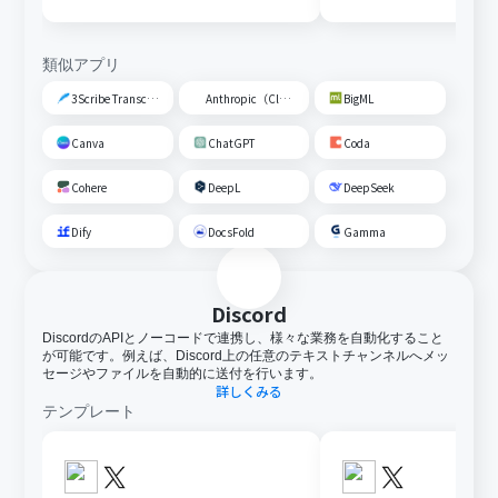
デアを共有する
類似アプリ
3Scribe Transcription
Anthropic（Claude）
BigML
Canva
ChatGPT
Coda
Cohere
DeepL
DeepSeek
Dify
DocsFold
Gamma
Discord
DiscordのAPIとノーコードで連携し、様々な業務を自動化すること
が可能です。例えば、Discord上の任意のテキストチャンネルへメッ
セージやファイルを自動的に送付を行います。
詳しくみる
テンプレート