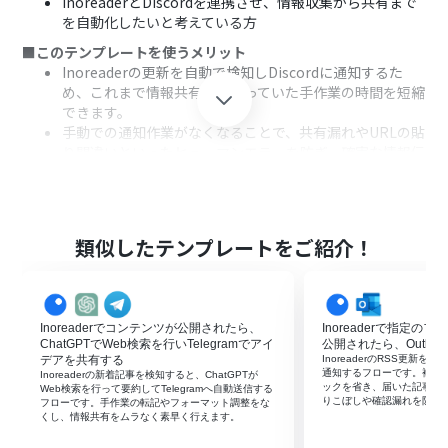
InoreaderとDiscordを連携させ、情報収集から共有まで
を自動化したいと考えている方
■このテンプレートを使うメリット
Inoreaderの更新を自動で検知しDiscordに通知するた
め、これまで情報共有にかかっていた手作業の時間を短縮
できます。
手動での通知作業がなくなることで、共有漏れやURLの貼
り間違いといったヒューマンエラーを防ぎ、確実な情報伝
達が可能です。
■フローボットの流れ
はじめに、InoreaderとDiscordをYoomと連携します。
次に、トリガーでInoreaderを選択し、「指定のフォルダ
類似したテンプレートをご紹介！
内でコンテンツが公開されたら」というアクションを設定
します。
最後に、オペレーションでDiscordの「メッセージを送
信」アクションを設定し、前のステップで取得したコンテ
Inoreaderでコンテンツが公開されたら、
Inoreaderで指定
ンツのタイトルやURLなどをメッセージとして送信しま
ChatGPTでWeb検索を行いTelegramでアイ
公開されたら、Outlo
す。
デアを共有する
InoreaderのRSS更新を起
通知するフローです。複数
Inoreaderの新着記事を検知すると、ChatGPTが
ックを省き、届いた記事を
※「トリガー」：フロー起動のきっかけとなるアクション、「オ
Web検索を行って要約してTelegramへ自動送信する
りこぼしや確認漏れを防ぎ
フローです。手作業の転記やフォーマット調整をな
ペレーション」：トリガー起動後、フロー内で処理を行うアク
くし、情報共有をムラなく素早く行えます。
ション