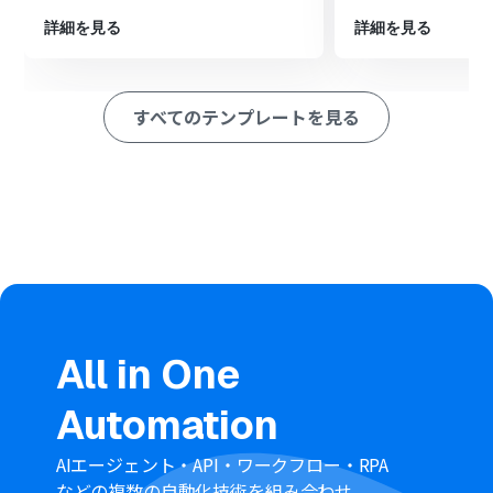
■このワークフローのカスタムポイント
Inoreaderのトリガー設定では、通知のきっかけとしたい
詳細を見る
詳細を見る
フォルダを任意に設定してください。
Discordへの通知設定では、メッセージを送信するチャン
ネルを自由に選択できるほか、本文に固定のテキストを
すべてのテンプレートを見る
入れたり、Inoreaderから取得したコンテンツのタイトル
やURLを変数として埋め込んだりといったカスタマイズ
が可能です。
■注意事項
Inoreader、DiscordのそれぞれとYoomを連携してくだ
さい。
トリガーは5分、10分、15分、30分、60分の間隔で起動
間隔を選択できます。
プランによって最短の起動間隔が異なりますので、ご注意
ください。
All in One
Automation
AIエージェント・API・ワークフロー・RPA
などの複数の自動化技術を組み合わせ、