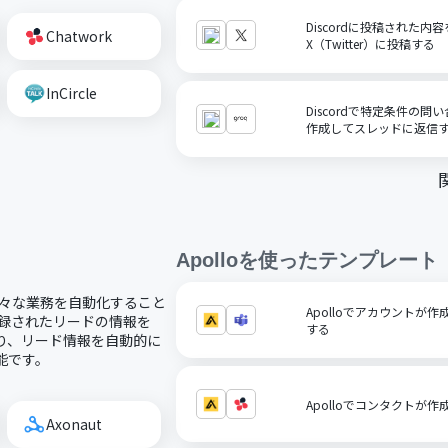
Discordに投稿された
Chatwork
X（Twitter）に投稿する
InCircle
Discordで特定条件の問
作成してスレッドに返信
Apollo
を使ったテンプレート
、様々な業務を自動化すること
Apolloでアカウントが作成さ
tに登録されたリードの情報を
する
たり、リード情報を自動的に
能です。
Apolloでコンタクトが作
Axonaut