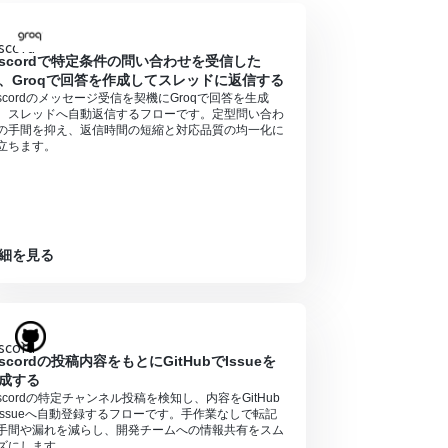
iscordで特定条件の問い合わせを受信した
、Groqで回答を作成してスレッドに返信する
iscordのメッセージ受信を契機にGroqで回答を生成
、スレッドへ自動返信するフローです。定型問い合わ
の手間を抑え、返信時間の短縮と対応品質の均一化に
立ちます。
細を見る
iscordの投稿内容をもとにGitHubでIssueを
成する
iscordの特定チャンネル投稿を検知し、内容をGitHub
Issueへ自動登録するフローです。手作業なしで転記
手間や漏れを減らし、開発チームへの情報共有をスム
ズにします。