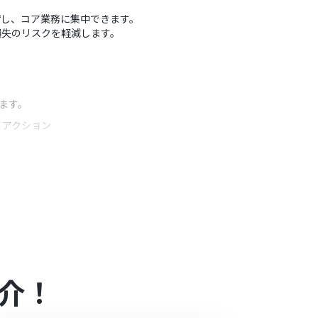
短縮し、コア業務に集中できます。
損失のリスクを軽減します。
ます。
うアクション
lloのコンタクト情報（氏名、組織名、役職など）
介！