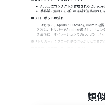
Apolloにコンタクトが作成されるとDi
手作業に起因する通知の遅延や連絡漏れを
■フローボットの流れ
はじめに、ApolloとDiscordをYoomと連
次に、トリガーでApolloを選択し、「コ
最後に、オペレーションでDiscordの
※「トリガー」：フロー起動のきっかけとなるア
■このワークフローのカスタムポイント
Discordへの通知メッセージは、本文を
を変数として埋め込むことで、より具体的
通知先は、任意のチャンネルに設定できる
■注意事項
Apollo、DiscordのそれぞれとYoomを
トリガーは5分、10分、15分、30分、6
プランによって最短の起動間隔が異なりま
類