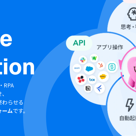
ne
ion
・RPA
せ、
終わらせる
ォーム
です。