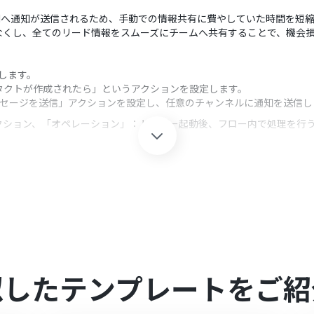
scordへ通知が送信されるため、手動での情報共有に費やしていた時間を
なくし、全てのリード情報をスムーズにチームへ共有することで、機会
携します。
ンタクトが作成されたら」というアクションを設定します。
「メッセージを送信」アクションを設定し、任意のチャンネルに通知を送信し
クション、「オペレーション」：トリガー起動後、フロー内で処理を行
自由に編集できます。固定のテキストだけでなく、トリガーで取得したApo
な通知が可能です。
ため、共有したいチームやメンバーに合わせて柔軟に変更できます。
連携してください。
0分の間隔で起動間隔を選択できます。
すので、ご注意ください。
似したテンプレートをご紹