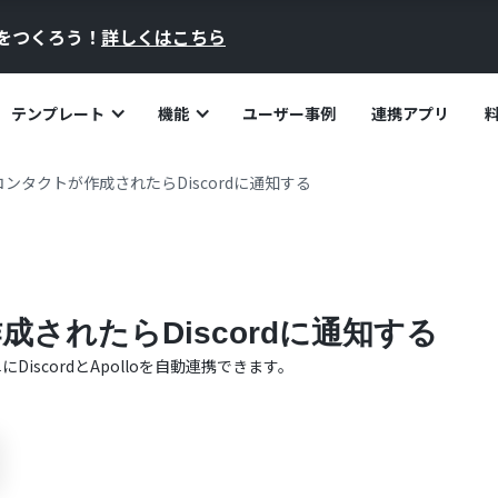
員をつくろう！
詳しくはこちら
テンプレート
機能
ユーザー事例
連携アプリ
oでコンタクトが作成されたらDiscordに通知する
作成されたらDiscordに通知する
単に
Discord
と
Apollo
を自動連携できます。