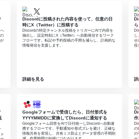
ジ
Discordに投稿された内容を使って、任意の日
D
時にX（Twitter）に投稿する
ら
）へ
Discordの特定チャンネル投稿をトリガーにAIで内容を
D
の
抽出し、設定時刻にX（Twitter）へ自動発信するワーク
し
が
フローです。転記や予約投稿の手間を減らし、計画的な
せ
情報発信を支援します。
役
詳細を見る
詳
フ
Googleフォームで受信したら、日付形式を
D
返
YYYYMMDDに変換してDiscordに通知する
作
Googleフォーム回答をAIで日付統一しDiscordへ自動連
D
携するフローです。手動通知や形式ズレを避け、正確な
の
す
情報共有を実現し、共有ミス防止とデータ管理の手間削
の
ァ
減、作業時間の短縮につながります。
ー