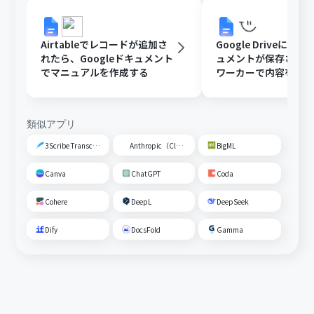
Airtableでレコードが追加さ
Google DriveにGoo
れたら、Googleドキュメント
ュメントが保存された
でマニュアルを作成する
ワーカーで内容を読
動校閲する
類似アプリ
3Scribe Transcription
Anthropic（Claude）
BigML
Canva
ChatGPT
Coda
Cohere
DeepL
DeepSeek
Dify
DocsFold
Gamma