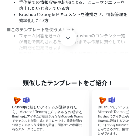
手作業での情報収集や転記による、ヒューマンエラーを
防止したいと考えている方
BrushupとGoogleドキュメントを連携させ、情報管理を
効率化したい方
■このテンプレートを使うメリット
フォーム回答をきっかけに、Brushupのコンテンツ一覧
が自動で集約されるため、これまで手作業に費やしてい
た時間を短縮できます
手作業によるコピー＆ペーストが不要になることで、転記
ミスや抜け漏れといったヒューマンエラーの発生を防ぎ
ます
■フローボットの流れ
はじめに、BrushupとGoogleドキュメントをYoomと連
類似したテンプレートをご紹介！
携する
次に、トリガーで、フォームトリガーを選択し、フォーム
が送信されたらフローが起動するように設定する
次に、オペレーションでBrushupを選択し、「コンテン
Brushupに新しいアイテムが登録された
Brushupでアイテム
ツの一覧を取得」アクションを設定する
ら、Microsoft Teamsにチャネルを作成する
Microsoft Teamsに
次に、オペレーションで「処理を繰り返す」アクションを
Brushupにアイテムが登録されたらMicrosoft Teams
Brushupでアイテムが更新され
でチャネルを自動生成するフローです。作業時間の
Teamsに通知するフローです
設定し、取得したコンテンツ一覧の各項目に対して処理
短縮とチャネル作成漏れを防ぎ、関係者への情報共
たアイテムをMicrosoft 
を行うように設定する
有をスムーズにします。
とができるので、情報管理
とができます。
最後に、繰り返し処理の中でGoogleドキュメントの「文