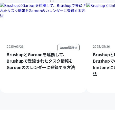
す！
2025/03/26
2025/05/26
Yoom活用術
BrushupとGaroonを連携して、
Brushup
Brushupで登録されたタスク情報を
Brushu
Garoonのカレンダーに登録する方法
kinton
法