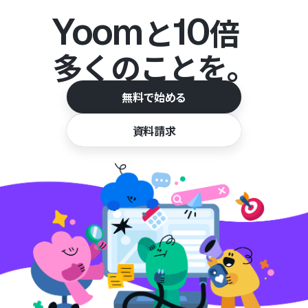
Yoom
10
と
倍
多くのことを。
無料で始める
資料請求