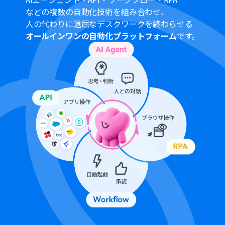
間の無料トライアルを行うことが可能です。無料トライア
などの複数の自動化技術を組み合わせ、
ル中には制限対象のアプリや機能（オペレーション）を
人の代わりに退屈なデスクワークを終わらせる
使用することができます。
オールインワンの自動化プラットフォーム
です。