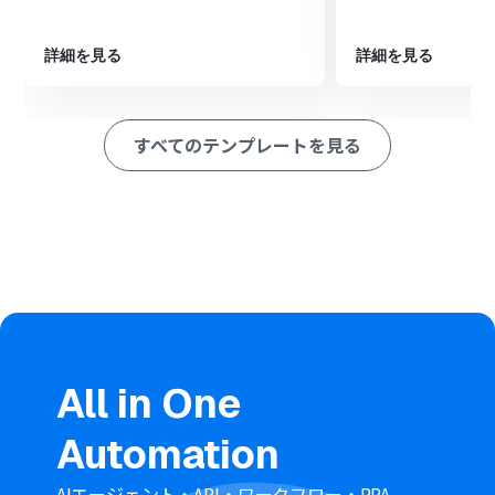
末にテキストを追加」アクションを設定し、取得したコン
テンツ情報を指定のドキュメントに追記する
詳細を見る
詳細を見る
※「トリガー」：フロー起動のきっかけとなるアクション、「オ
ペレーション」：トリガー起動後、フロー内で処理を行うアク
ション
すべてのテンプレートを見る
■このワークフローのカスタムポイント
フォームトリガーで設定するフォームのタイトルや質問内
容は、用途に合わせて任意で編集可能です
繰り返し処理では、Brushupから取得したコンテンツ一
覧など、任意の繰り返し対象を設定してください
Googleドキュメントのオペレーションでは、出力先とな
る任意のドキュメントIDを設定してください
■注意事項
Googleドキュメント、BrushupのそれぞれとYoomを連
携してください。
「同じ処理を繰り返す」オペレーション間の操作は、チ
All in One
ームプラン・サクセスプランでのみご利用いただける機能
となっております。フリープラン・ミニプランの場合は設
Automation
定しているフローボットのオペレーションやデータコネ
クトはエラーとなりますので、ご注意ください。
チームプランやサクセスプランなどの有料プランは、2週
AIエージェント・API・ワークフロー・RPA