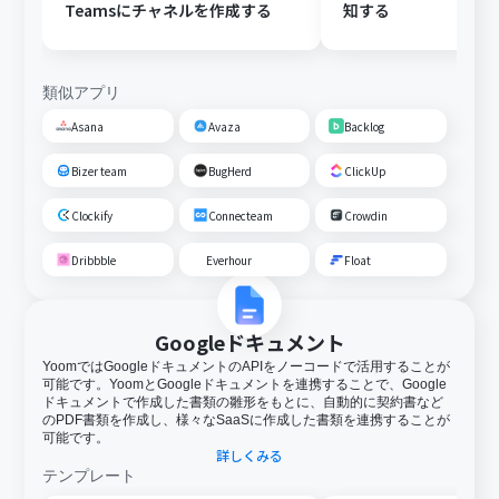
Teamsにチャネルを作成する
知する
類似アプリ
Asana
Avaza
Backlog
Bizer team
BugHerd
ClickUp
Clockify
Connecteam
Crowdin
Dribbble
Everhour
Float
Googleドキュメント
YoomではGoogleドキュメントのAPIをノーコードで活用することが
可能です。YoomとGoogleドキュメントを連携することで、Google
ドキュメントで作成した書類の雛形をもとに、自動的に契約書など
のPDF書類を作成し、様々なSaaSに作成した書類を連携することが
可能です。
詳しくみる
テンプレート