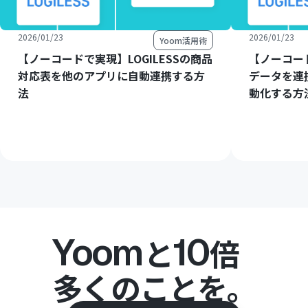
2026/01/23
2026/01/23
Yoom活用術
【ノーコードで実現】LOGILESSの商品
【ノーコード
対応表を他のアプリに自動連携する方
データを連
法
動化する方
Yoom
10
と
倍
多くのことを。