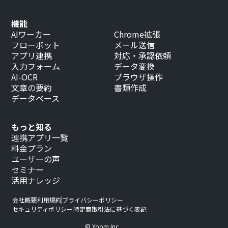
機能
AIワーカー
Chrome拡張
フローボット
メール送信
アプリ連携
対応・承認依頼
入力フォーム
データ変換
AI-OCR
ブラウザ操作
文章の要約
書類作成
データベース
もっと知る
連携アプリ一覧
料金プラン
ユーザーの声
セミナー
活用ナレッジ
会社概要
利用規約
プライバシーポリシー
セキュリティポリシー
特定商取引法に基づく表記
© Yoom Inc.