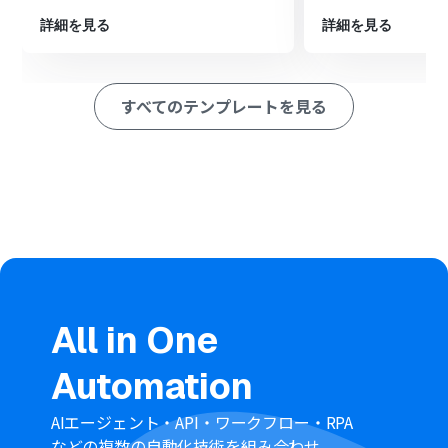
※「トリガー」：フロー起動のきっかけとなるアクション、「オ
ペレーション」：トリガー起動後、フロー内で処理を行うアク
詳細を見る
詳細を見る
ション
■このワークフローのカスタムポイント
スケジュールトリガーでは、フローボットを起動させたい
すべてのテンプレートを見る
曜日や時間帯などを任意で設定してください。
LOGILESSの「商品対応表一覧を取得」アクションでは、
更新日時や店舗コードなどで取得するデータの条件を任
意に設定できます。
Notionにレコードを追加する際に、対象のデータベース
や、LOGILESSから取得したどの情報をどのプロパティに
追加するかを任意で設定してください。
■注意事項
LOGILESSとNotionのそれぞれとYoomを連携してくださ
い。
「同じ処理を繰り返す」オペレーションは、チームプラ
All in One
ン・サクセスプランでのみご利用いただける機能となって
おります。フリープラン・ミニプランの場合は設定してい
Automation
るフローボットのオペレーションやデータコネクトはエ
ラーとなりますので、ご注意ください。
チームプランやサクセスプランなどの有料プランは、2週
AIエージェント・API・ワークフロー・RPA
間の無料トライアルを行うことが可能です。無料トライア
などの複数の自動化技術を組み合わせ、