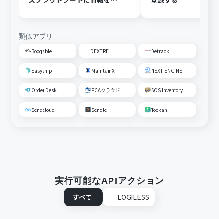
スプレッドシートに情報を追
登録する
加する
類似アプリ
Booqable
DEXTRE
Detrack
Easyship
MaintainX
NEXT ENGINE
Order Desk
PCAクラウド 商魂･商管
SOS Inventory
Sendcloud
Sendle
Tookan
実行可能なAPIアクション
すべて
LOGILESS