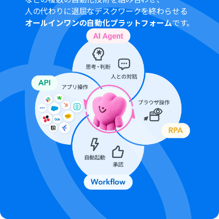
ル中には制限対象のアプリや機能（オペレーション）を
人の代わりに退屈なデスクワークを終わらせる
使用することができます。
オールインワンの自動化プラットフォーム
です。