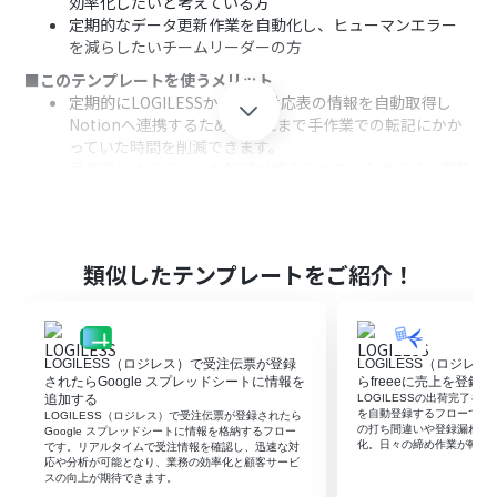
効率化したいと考えている方
定期的なデータ更新作業を自動化し、ヒューマンエラー
を減らしたいチームリーダーの方
■このテンプレートを使うメリット
定期的にLOGILESSから商品対応表の情報を自動取得し
Notionへ連携するため、これまで手作業での転記にかか
っていた時間を削減できます。
手作業によるデータの転記が減ることで、入力ミスや更新
漏れといったヒューマンエラーを防ぎ、データの正確性を
保ちます。
■フローボットの流れ
はじめに、LOGILESSとNotionをYoomと連携します。
類似したテンプレートをご紹介！
次に、トリガーでスケジュールトリガーを選択し、フロー
ボットを起動させたい日時や間隔を設定します。
次に、オペレーションでLOGILESSを選択し、「商品対応
表一覧を取得」アクションを設定します。
LOGILESS（ロジレス）で受注伝票が登録
LOGILESS（ロジレ
次に、オペレーションで繰り返し機能を設定し、取得し
されたらGoogle スプレッドシートに情報を
らfreeeに売上を登録
た商品対応表の情報を1件ずつ処理できるようにします。
追加する
LOGILESSの出荷完了をト
を自動登録するフローです
LOGILESS（ロジレス）で受注伝票が登録されたら
最後に、オペレーションでNotionを選択し、「レコード
の打ち間違いや登録漏れを
Google スプレッドシートに情報を格納するフロー
を追加する」アクションを設定して、各商品情報をデータ
化。日々の締め作業が軽く
です。リアルタイムで受注情報を確認し、迅速な対
応や分析が可能となり、業務の効率化と顧客サービ
ベースに追加します。
スの向上が期待できます。