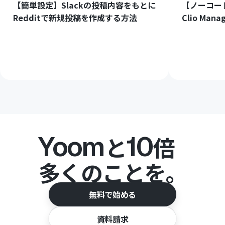
【簡単設定】Slackの投稿内容をもとに
【ノーコード
Redditで新規投稿を作成する方法
Clio M
Yoom
10
と
倍
多くのことを。
無料で始める
資料請求