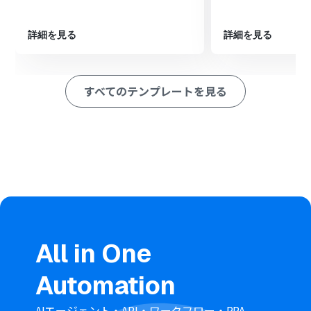
要約結果などをレコードとして追加します
最後に、Slackの「チャンネルにメッセージを送る」アク
詳細を見る
詳細を見る
ションを設定し、任意のチャンネルに商談内容の完了通
知を送信します
※「トリガー」：フロー起動のきっかけとなるアクション、「オ
すべてのテンプレートを見る
ペレーション」：トリガー起動後、フロー内で処理を行うアク
ション
■このワークフローのカスタムポイント
フォームでは、顧客名や商談日、担当者名など、管理した
い情報に合わせて回答項目を自由に設定してください
文字起こし機能では、フォームのどのファイルアップロ
ード項目を対象にするかを任意で設定してください
要約機能では、文字起こししたテキストを出力する文字
数などを任意で設定することが可能です
Yoomのデータベース機能では、情報を追加したい任意の
プロジェクトやデータベースを設定してください
All in One
Slackでは、通知を送信したいチャンネルや、メッセージ
内容を任意の値で設定することが可能です
Automation
■注意事項
AIエージェント・API・ワークフロー・RPA