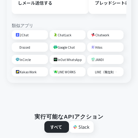
しメール送信する
プレッドシートにメ
内容を追加する
類似アプリ
2Chat
ChatLuck
Chatwork
Discord
Google Chat
Hilos
InCircle
InOut WhatsApp
JANDI
Kakao Work
LINE WORKS
LINE（現在利用不可）
実行可能なAPIアクション
すべて
Slack