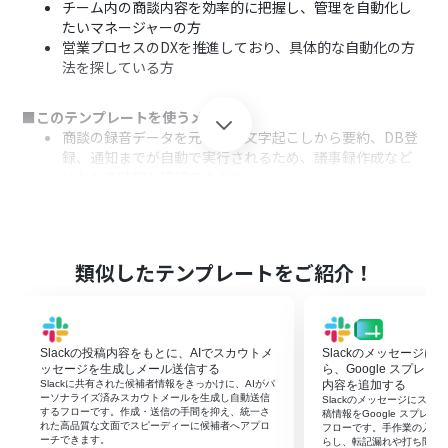
チーム内の商談内容を効率的に把握し、管理を自動化し
たいマネージャーの方
営業プロセスのDXを推進しており、具体的な自動化の方
法を探している方
■このテンプレートを使うメリット
商談の録音データを元にした文字起こしから要約、DB登
録、通知までが自動で実行されるため、議事録作成など
にかかる時間を短縮できます
商談内容がテキストデータとして自動でデータベースに蓄
積されるため、情報が属人化することなく、チームでの
ナレッジ共有が円滑になります
類似したテンプレートをご紹介！
■フローボットの流れ
はじめに、SlackをYoomと連携します
次に、トリガーでフォームを選択し、「回答が送信された
ら」というアクションを設定します
Slackの投稿内容をもとに、AIでスカウトメ
Slackのメッセージ
オペレーションで、文字起こし機能を設定し、フォームで
ッセージを生成しメール送信する
ら、Google スプレ
受け取った音声データを文字起こしします
Slackに共有された候補者情報をきっかけに、AIがパ
内容を追加する
ーソナライズ済みスカウトメールを生成し自動送信
Slackのメッセージにス
続いて、要約機能を設定し、文字起こししたテキストを要
するフローです。作成・送信の手間を抑え、統一さ
稿情報をGoogle スプレ
約します
れた高品質な文面でスピーディーに候補者へアプロ
フローです。手作業の入力
ーチできます。
らし、転記漏れや打ち間違
その後、Yoomのデータベース機能を設定し、商談情報や