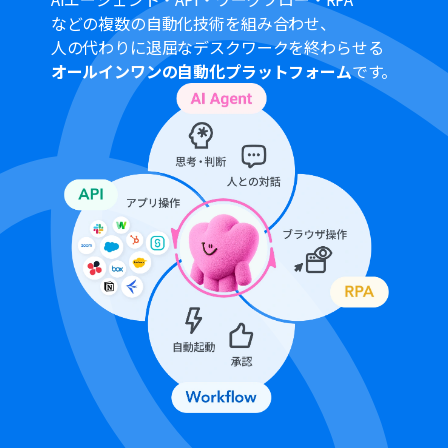
SlackとYoomを連携してください。
などの複数の自動化技術を組み合わせ、
OCRデータは6,500文字以上のデータや文字が小さい場合
人の代わりに退屈なデスクワークを終わらせる
などは読み取れない場合があるので、ご注意ください。
オールインワンの自動化プラットフォーム
です。
ダウンロード可能なファイル容量は最大300MBまでで
す。アプリの仕様によっては300MB未満になる可能性が
あるので、ご注意ください。
トリガー、各オペレーションでの取り扱い可能なファイ
ル容量の詳細は「
ファイルの容量制限について
」をご参
照ください。
フォーム機能、要約機能はミニプラン以上でご利用いた
だけるアプリとなっております。フリープラン・パーソナ
ルプランの場合は設定しているフローボットのオペレー
ションやデータコネクトはエラーとなりますので、ご注意
ください。
パーソナルプラン・ミニプラン・チームプラン・サクセス
プランなどの有料プランは、2週間の無料トライアルを行
うことが可能です。無料トライアル中には制限対象のアプ
リを使用することができます。