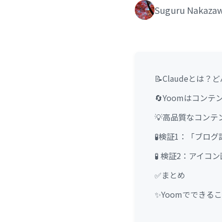
Suguru Nakaza
📝Claudeと
🔄Yoomはコン
💡高品質なコン
🧪検証1：「ブロ
🧪 検証2：アイコ
✅まとめ
✨Yoomでできる