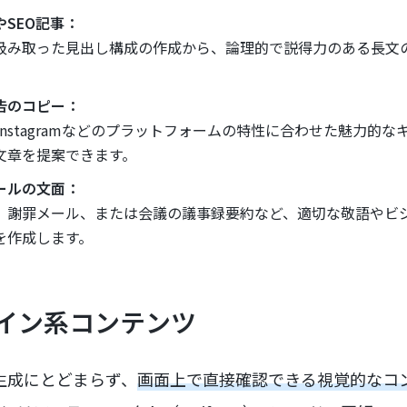
SEO記事：
汲み取った見出し構成の作成から、論理的で説得力のある長文
告のコピー：
）やInstagramなどのプラットフォームの特性に合わせた魅力
文章を提案できます。
ールの文面：
、謝罪メール、または会議の議事録要約など、適切な敬語やビ
を作成します。
イン系コンテンツ
章生成にとどまらず、
画面上で直接確認できる視覚的なコ