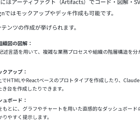
にはアーティファクト（Artifacts）でコード・図解・S
Designではモックアップやデッキ作成も可能です。
ンテンツの作成が挙げられます。
組織図の図解：
sなどの記述言語を用いて、複雑な業務プロセスや組織の階層構造を
ックアップ：
HTMLやReactベースのプロトタイプを作成したり、Claude 
たき台を作成したりできます。
シュボード：
をもとに、グラフやチャートを用いた直感的なダッシュボード
かりやすく提示します。