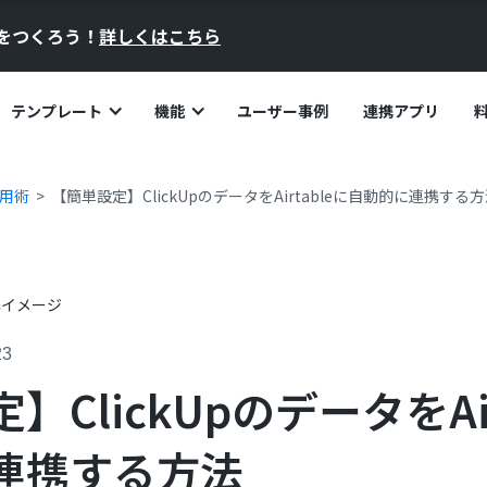
員をつくろう！
詳しくはこちら
テンプレート
機能
ユーザー事例
連携アプリ
活用術
【簡単設定】ClickUpのデータをAirtableに自動的に連携する
23
ClickUpのデータをAir
連携する方法