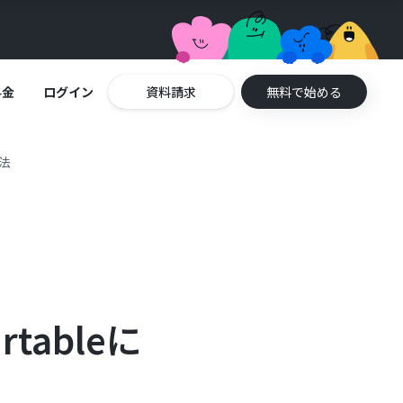
料金
ログイン
資料請求
無料で始める
方法
tableに