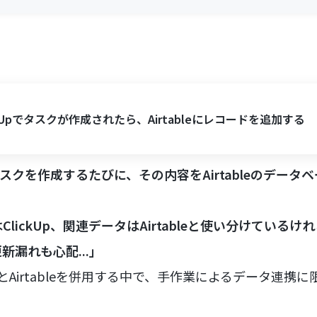
ckUpでタスクが作成されたら、Airtableにレコードを追加する
いタスクを作成するたびに、その内容をAirtableのデー
lickUp、関連データはAirtableと使い分けている
漏れも心配...」
UpとAirtableを併用する中で、手作業によるデータ連