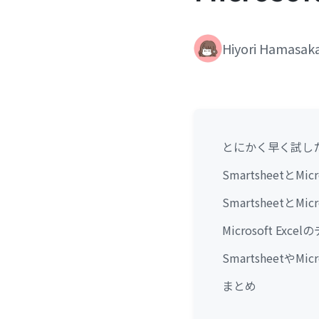
Hiyori Hamasak
とにかく早く試し
SmartsheetとMi
SmartsheetとM
Microsoft Ex
SmartsheetやM
まとめ