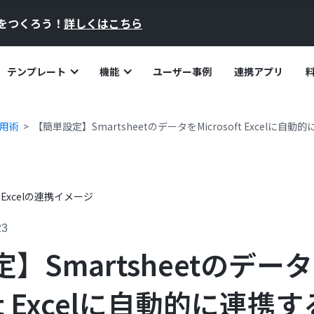
員をつくろう！
詳しくはこちら
テンプレート
機能
ユーザー事例
連携アプリ
活用術
【簡単設定】SmartsheetのデータをMicrosoft Excelに自
23
】Smartsheetのデー
oft Excelに自動的に連携