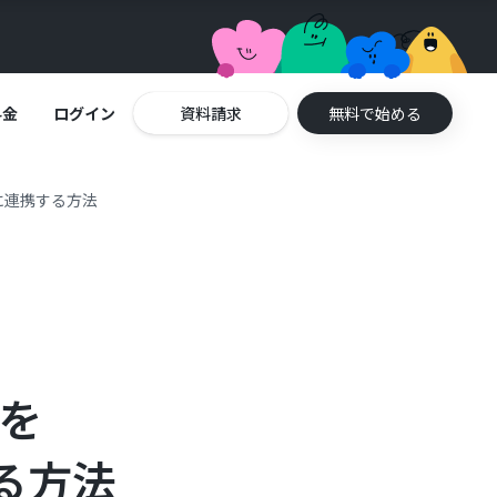
料金
ログイン
資料請求
無料で始める
動的に連携する方法
タを
する方法