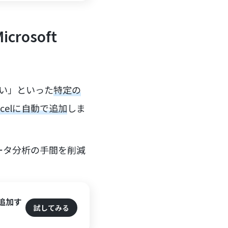
rosoft
高い」といった
特定の
celに自動で追加
しま
ータ分析の手間を削減
に追加す
試してみる