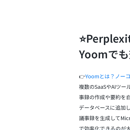
⭐Perpl
Yoomで
👉
Yoomとは？ノー
複数のSaaSやAIツ
事録の作成や要約を
データベースに追加し
議事録を生成してMicro
で効率化できるのが