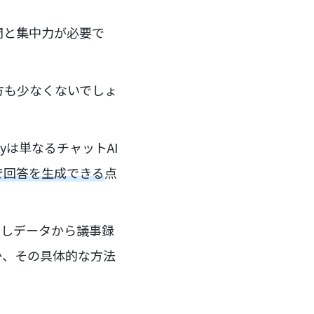
？
間と集中力が必要で
方も少なくないでしょ
ityは単なるチャットAI
で回答を生成できる
点
起こしデータから議事録
か、その具体的な方法