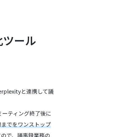
動化ツール
lexityと連携して議
mミーティング終了後に
録までをワンストップ
すので、議事録業務の