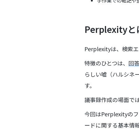
手作業での転記や
Perplexity
Perplexityは
特徴のひとつは、
回
らしい嘘（ハルシネ
す。
議事録作成の場面で
今回はPerplexi
ードに関する基本情