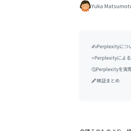
Yuka Matsumot
✍️Perplexityに
⭐Perplexit
🤔Perplexit
🖋検証まとめ