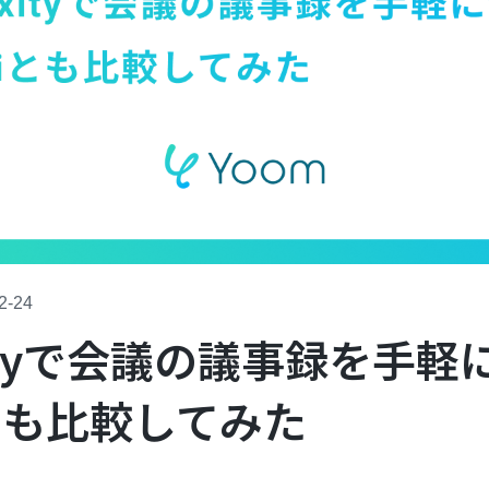
2-24
exityで会議の議事録を手
iとも比較してみた