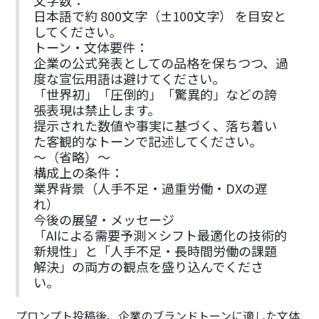
文字数：
日本語で約 800文字（±100文字） を目安と
してください。
トーン・文体要件：
企業の公式発表としての品格を保ちつつ、過
度な宣伝用語は避けてください。
「世界初」「圧倒的」「驚異的」などの誇
張表現は禁止します。
提示された数値や事実に基づく、落ち着い
た客観的なトーンで記述してください。
〜（省略）〜
構成上の条件：
業界背景（人手不足・過重労働・DXの遅
れ）
今後の展望・メッセージ
「AIによる需要予測×シフト最適化の技術的
新規性」と「人手不足・長時間労働の課題
解決」の両方の観点を盛り込んでくださ
い。
プロンプト投稿後、企業のブランドトーンに適した文体