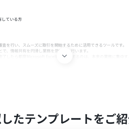
有している方
枠審査を行い、スムーズに取引を開始するために活用できるツールです。
を行うことで、情報共有を円滑し業務を効率的に行います。
したら都度Microsoft Excelに手入力するのは、本来の業務に集中
で与信枠審査が完了したら自動でMicrosoft Excelに結果を登録
ことで、チーム一丸となりタスク解決を行うことができます。
elのそれぞれとYoomを連携してください。
家庭向けプランと一般法人向けプラン（Microsoft365 Business）が
似したテンプレートをご紹