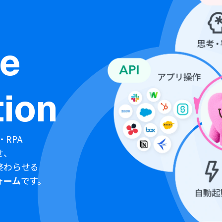
ne
ion
・RPA
せ、
終わらせる
ォーム
です。