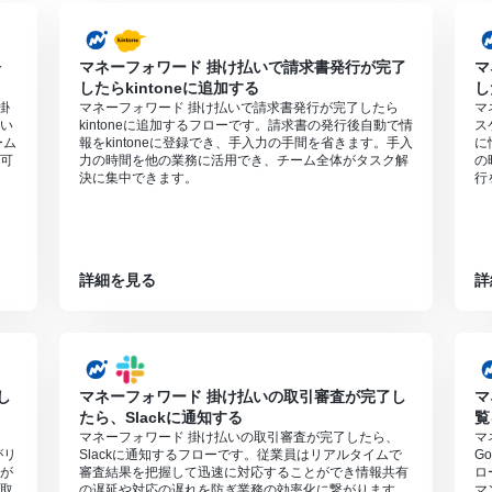
ォ
マネーフォワード 掛け払いで請求書発行が完了
マ
したらkintoneに追加する
し
掛
マネーフォワード 掛け払いで請求書発行が完了したら
マ
い
kintoneに追加するフローです。請求書の発行後自動で情
ス
ーム
報をkintoneに登録でき、手入力の手間を省きます。手入
に
可
力の時間を他の業務に活用でき、チーム全体がタスク解
の
決に集中できます。
行
詳細を見る
詳
し
マネーフォワード 掛け払いの取引審査が完了し
マ
たら、Slackに通知する
覧
、
マネーフォワード 掛け払いの取引審査が完了したら、
マ
がリ
Slackに通知するフローです。従業員はリアルタイムで
G
が
審査結果を把握して迅速に対応することができ情報共有
ロ
取
の遅延や対応の遅れを防ぎ業務の効率化に繋がります。
マ