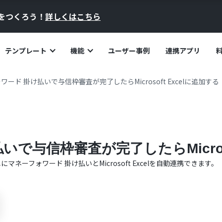
員をつくろう！
詳しくはこちら
テンプレート
機能
ユーザー事例
連携アプリ
ワード 掛け払いで与信枠審査が完了したらMicrosoft Excelに追加する
で与信枠審査が完了したらMicroso
単に
マネーフォワード 掛け払い
と
Microsoft Excel
を自動連携できます。