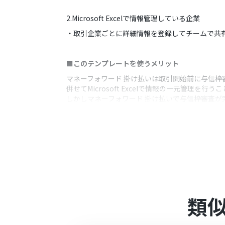
2.Microsoft Excelで情報管理している企業
・取引企業ごとに詳細情報を登録してチームで共
■このテンプレートを使うメリット
マネーフォワード 掛け払いは取引開始前に与信
併せてMicrosoft Excelで情報の一元管理
しかしマネーフォワード 掛け払いで与信枠審査が完了
このフローを活用すると、マネーフォワード 掛け払い
手作業を省いてその時間を重要な業務に使用する
■注意事項
・マネーフォワード 掛け払い、Microsoft Exc
・Microsoft365（旧Office365）には、
敗する可能性があります。
類