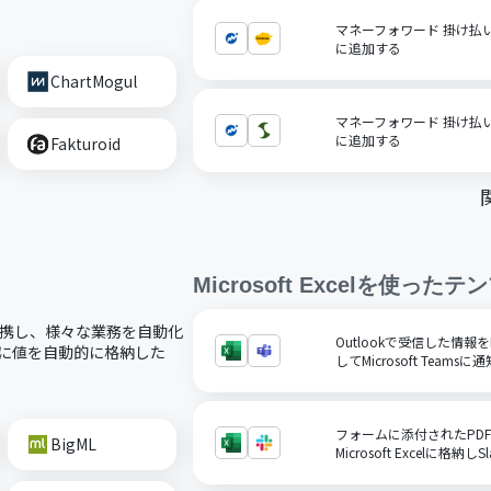
マネーフォワード 掛け払い
に追加する
ChartMogul
マネーフォワード 掛け払
に追加する
Fakturoid
Microsoft Excel
を使ったテン
ードで連携し、様々な業務を自動化
Outlookで受信した情報をM
ルに値を自動的に格納した
してMicrosoft Teamsに
フォームに添付されたPD
BigML
Microsoft Excelに格納