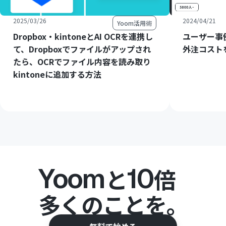
2025/03/26
2024/04/21
Yoom活用術
Dropbox・kintoneとAI OCRを連携し
ユーザー事
て、Dropboxでファイルがアップされ
外注コスト
たら、OCRでファイル内容を読み取り
kintoneに追加する方法
Yoom
10
と
倍
多くのことを。