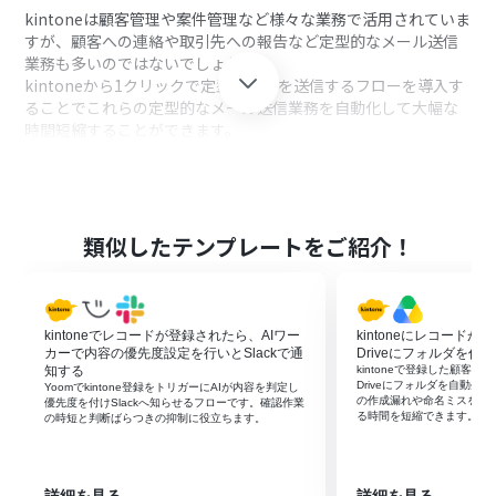
kintoneは顧客管理や案件管理など様々な業務で活用されていま
すが、顧客への連絡や取引先への報告など定型的なメール送信
業務も多いのではないでしょうか。
kintoneから1クリックで定型メールを送信するフローを導入す
ることでこれらの定型的なメール送信業務を自動化して大幅な
時間短縮することができます。
例えば、顧客への対応完了通知や見積書送付の案内メールな
ど、kintoneのレコードに紐づけて定型メールを自動送信するこ
とができます。
このフローはkintoneのレコードに登録されている顧客情報や案
類似したテンプレートをご紹介！
件情報などをメール本文に自動的に挿入する機能も備えていま
す。
これによって個別の情報に合わせてメール内容をカスタマイズ
する手間を省いて、より効率的なメール送信が可能になりま
kintoneでレコードが登録されたら、AIワー
kintoneにレコードが登
す。
カーで内容の優先度設定を行いとSlackで通
Driveにフォルダを作成
知する
kintoneで登録した顧客・案
Driveにフォルダを自動生
Yoomでkintone登録をトリガーにAIが内容を判定し
の作成漏れや命名ミスを抑
■注意事項
優先度を付けSlackへ知らせるフローです。確認作業
る時間を短縮できます。
の時短と判断ばらつきの抑制に役立ちます。
・kintoneとYoomを連携してください。